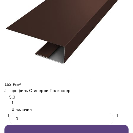
152
₽
/
м²
J - профиль Стинержи Полиэстер
5.0
1
В наличии
1
1