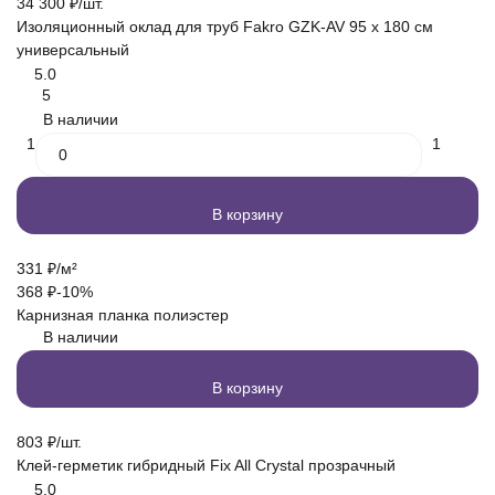
34 300
₽
/
шт.
Изоляционный оклад для труб Fakro GZK-AV 95 х 180 см
универсальный
5.0
5
В наличии
1
1
В корзину
331
₽
/
м²
368
₽
-10%
Карнизная планка полиэстер
В наличии
В корзину
803
₽
/
шт.
Клей-герметик гибридный Fix All Crystal прозрачный
5.0