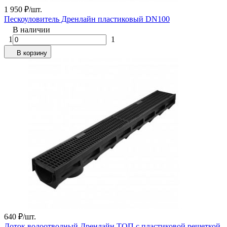
1 950
₽
/
шт.
Пескоуловитель Дренлайн пластиковый DN100
В наличии
1
1
В корзину
640
₽
/
шт.
Лоток водоотводный Дренлайн TOП с пластиковой решеткой