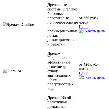
Дренажные
системы Drenline:
бетонные,
пластиковые,
от
360
руб./
полимербетонные
лоток
и
Цены
полимерпесчаные
лотки;
дождеприемники
и решетки.
Дренаж
Гидролика -
эффективные
от
420
руб./
решение для
лоток
отвода
Цены
значительных
объемов
поверхностных
вод.
Дренаж Nicoll -
практичные
дренажные