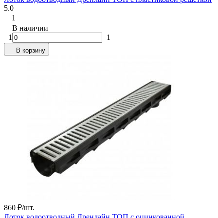
5.0
1
В наличии
1
1
В корзину
860
₽
/
шт.
Лоток водоотводный Дренлайн TOП с оцинкованной