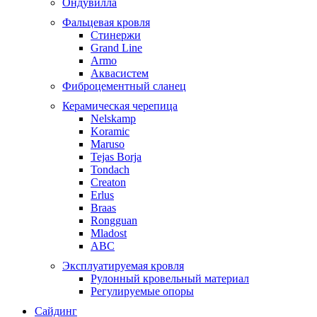
Ондувилла
Фальцевая кровля
Стинержи
Grand Line
Armo
Аквасистем
Фиброцементный сланец
Керамическая черепица
Nelskamp
Koramic
Maruso
Tejas Borja
Tondach
Creaton
Erlus
Braas
Rongguan
Mladost
ABC
Эксплуатируемая кровля
Рулонный кровельный материал
Регулируемые опоры
Сайдинг