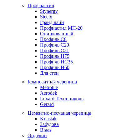
Профнастил
Stynergy
Steelx
Гранд лайн
Профнастил МП-20
Оцинкованный
Профиль С8
Профиль С20
Профиль С21
Профиль Н75
Профиль НС35
Профиль Н60
Для стен
Композитная черепица
Metrotile
Aerodek
Luxard Технониколь
Gerard
Цементно-песчаная черепица
Kriastak
Забудова
Braas
Ондулин