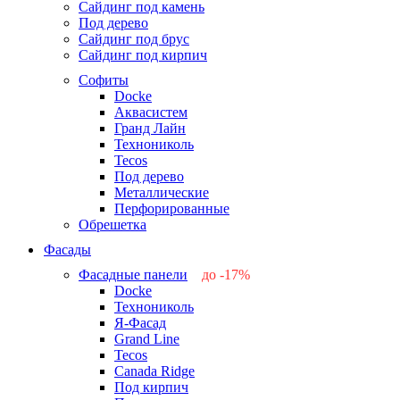
Сайдинг под камень
Под дерево
Сайдинг под брус
Сайдинг под кирпич
Софиты
Docke
Аквасистем
Гранд Лайн
Технониколь
Tecos
Под дерево
Металлические
Перфорированные
Обрешетка
Фасады
Фасадные панели
до -17%
Docke
-17%
Технониколь
-12%
Я-Фасад
-5%
Grand Line
-5%
Tecos
Canada Ridge
Под кирпич