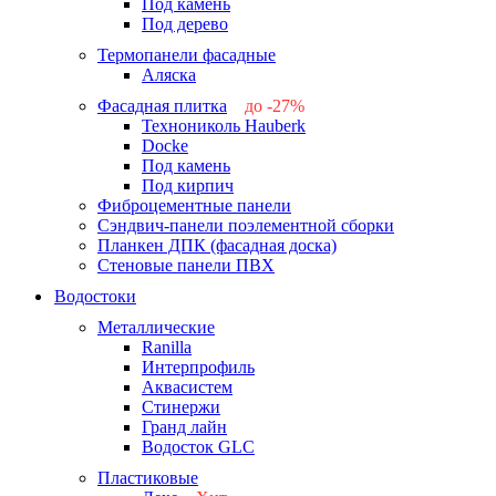
Под камень
Под дерево
Термопанели фасадные
Аляска
Фасадная плитка
до -27%
Технониколь Hauberk
-26%
Docke
-27%
Под камень
Под кирпич
Фиброцементные панели
Сэндвич-панели поэлементной сборки
Планкен ДПК (фасадная доска)
Стеновые панели ПВХ
Водостоки
Металлические
Ranilla
Интерпрофиль
Аквасистем
Стинержи
Гранд лайн
Водосток GLC
Пластиковые