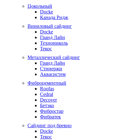
Цокольный
Docke
Канада Ридж
Виниловый сайдинг
Docke
Гранд Лайн
Технониколь
Текос
Металлический сайдинг
Гранд Лайн
Стинержи
Аквасистем
Фиброцементный
Roofas
Cedral
Decover
Бетэко
Фибростар
Фибратек
Сайдинг под бревно
Docke
Текос