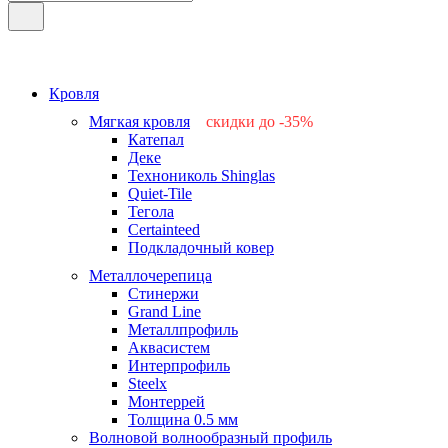
Кровля
Мягкая кровля
скидки до -35%
Катепал
-15%
Деке
-25%
Технониколь Shinglas
-35%
Quiet-Tile
-15%
Тегола
-15%
Certainteed
Подкладочный ковер
Металлочерепица
Стинержи
Grand Line
Металлпрофиль
Аквасистем
Интерпрофиль
Steelx
Монтеррей
Толщина 0.5 мм
Волновой волнообразный профиль