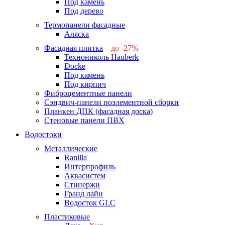
Под камень
Под дерево
Термопанели фасадные
Аляска
Фасадная плитка
до -27%
Технониколь Hauberk
-26%
Docke
-27%
Под камень
Под кирпич
Фиброцементные панели
Сэндвич-панели поэлементной сборки
Планкен ДПК (фасадная доска)
Стеновые панели ПВХ
Водостоки
Металлические
Ranilla
Интерпрофиль
Аквасистем
Стинержи
Гранд лайн
Водосток GLC
Пластиковые