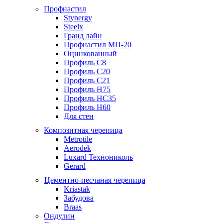
Профнастил
Stynergy
Steelx
Гранд лайн
Профнастил МП-20
Оцинкованный
Профиль С8
Профиль С20
Профиль С21
Профиль Н75
Профиль НС35
Профиль Н60
Для стен
Композитная черепица
Metrotile
Aerodek
Luxard Технониколь
Gerard
Цементно-песчаная черепица
Kriastak
Забудова
Braas
Ондулин