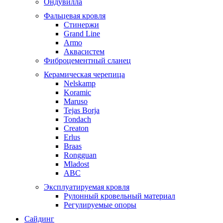
Ондувилла
Фальцевая кровля
Стинержи
Grand Line
Armo
Аквасистем
Фиброцементный сланец
Керамическая черепица
Nelskamp
Koramic
Maruso
Tejas Borja
Tondach
Creaton
Erlus
Braas
Rongguan
Mladost
ABC
Эксплуатируемая кровля
Рулонный кровельный материал
Регулируемые опоры
Сайдинг