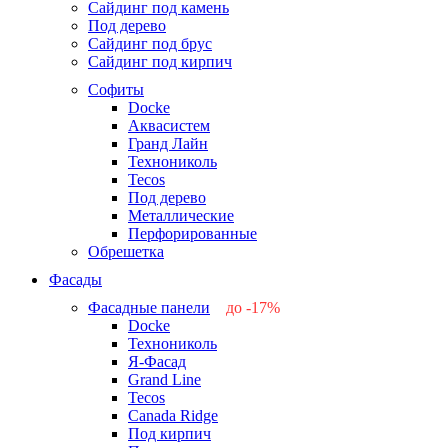
Сайдинг под камень
Под дерево
Сайдинг под брус
Сайдинг под кирпич
Софиты
Docke
Аквасистем
Гранд Лайн
Технониколь
Tecos
Под дерево
Металлические
Перфорированные
Обрешетка
Фасады
Фасадные панели
до -17%
Docke
-17%
Технониколь
-12%
Я-Фасад
-5%
Grand Line
-5%
Tecos
Canada Ridge
Под кирпич