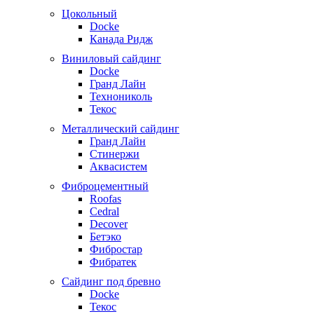
Цокольный
Docke
Канада Ридж
Виниловый сайдинг
Docke
Гранд Лайн
Технониколь
Текос
Металлический сайдинг
Гранд Лайн
Стинержи
Аквасистем
Фиброцементный
Roofas
Cedral
Decover
Бетэко
Фибростар
Фибратек
Сайдинг под бревно
Docke
Текос