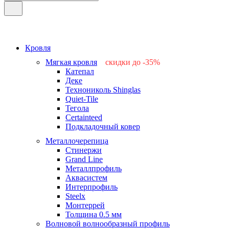
Кровля
Мягкая кровля
скидки до -35%
Катепал
-15%
Деке
-25%
Технониколь Shinglas
-35%
Quiet-Tile
-15%
Тегола
-15%
Certainteed
Подкладочный ковер
Металлочерепица
Стинержи
Grand Line
Металлпрофиль
Аквасистем
Интерпрофиль
Steelx
Монтеррей
Толщина 0.5 мм
Волновой волнообразный профиль