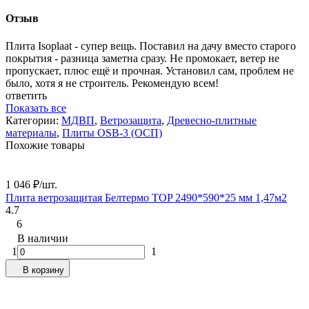
Отзыв
Плита Isoplaat - супер вещь. Поставил на дачу вместо старого
покрытия - разница заметна сразу. Не промокает, ветер не
пропускает, плюс ещё и прочная. Установил сам, проблем не
было, хотя я не строитель. Рекомендую всем!
ответить
Показать все
Категории:
МДВП
,
Ветрозащита
,
Древесно-плитные
материалы
,
Плиты OSB-3 (ОСП)
Похожие товары
1 046
₽
/
шт.
2
Плита ветрозащитая Белтермо TOP 2490*590*25 мм 1,47м2
3
4.7
6
1
4
В наличии
1
1
В корзину