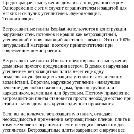
Предотвращает выстужение дома из-за продувания ветром.
Одновременно с этим служит ограничителем и защитой для
мягких и сыпучих утеплителей. Звукоизоляция.
Теплоизоляция.
Ветрозащитные плиты Isoplaat используются в конструкции
наружных стен, потолков и крыши как ветрозащитный,
утепляющий и повышающий жесткость элемент. Это на 100%
натуральный материал, поэтому придпочтителен при
современном домостроении.
Ветрозащитные плиты Изоплат предотвращают выстужения
дома из-за прямого продувания ветром. В домах с наружным
утеплением ветрозащитная плита несет еще одну
немаловажную функцию - защита утеплителя от внешних
воздействий. Впрочем, наружное утепление - наилучшее
решение для любого жилого дома, будь он срубом или
каркасником, каменным или брусовым. Поэтому применение
ветрозащитной плиты становится просто необходимостью при
строительстве дома для круглогодичного проживания.
Если вы используете ветрозащитную плиту, отпадает
необходимость в применении ветрозащитных пленок, плита к
тому же является ограничителем и несущим элементом для
утеплителя. Ветрозащитные плиты закрывают снаружи все