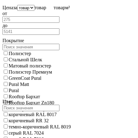
Цена
за
товар
товар
м²
от
до
Покрытие
Полиэстер
Стальной Шелк
Матовый полиэстер
Полиэстер Премиум
GreenCoat Pural
Pural Matt
Pural
Rooftop Бархат
Цвет
Rooftop Бархат Zn180
Rooftop Кашемир PU
коричневый RAL 8017
коричневый RR 32
темно-коричневый RAL 8019
серый RAL 7024