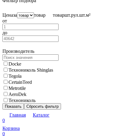
Фильтр подбора
Цена
за
товар
товар
шт.
рул.
шт.
м²
от
до
Производитель
Docke
Технониколь Shinglas
Tegola
CertainTeed
Metrotile
AeroDek
Технониколь
Показать
Сбросить фильтр
Главная
Каталог
0
Корзина
0