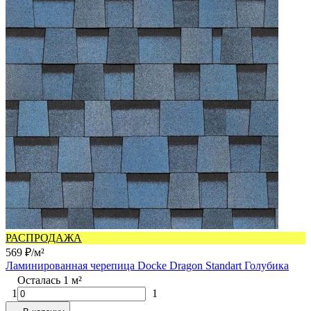
РАСПРОДАЖА
569
₽
/
м²
Ламинированная черепица Docke Dragon Standart Голубика
Осталась 1 м²
1
1