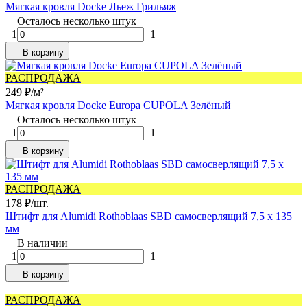
Мягкая кровля Docke Льеж Грильяж
Осталось несколько штук
1
1
В корзину
РАСПРОДАЖА
249
₽
/
м²
Мягкая кровля Docke Europa СUPOLA Зелёный
Осталось несколько штук
1
1
В корзину
РАСПРОДАЖА
178
₽
/
шт.
Штифт для Alumidi Rothoblaas SBD самосверлящий 7,5 х 135
мм
В наличии
1
1
В корзину
РАСПРОДАЖА