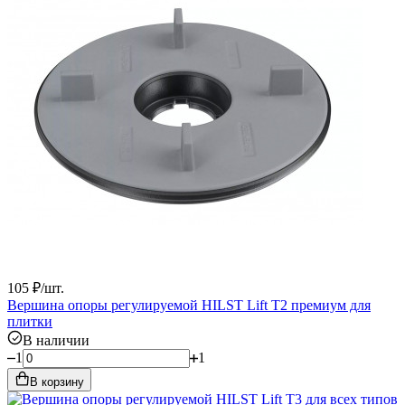
105
₽
/
шт.
Вершина опоры регулируемой HILST Lift Т2 премиум для
плитки
В наличии
1
1
В корзину