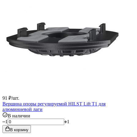
91
₽
/
шт.
Вершина опоры регулируемой HILST Lift Т1 для
алюминиевой лаги
В наличии
1
1
В корзину