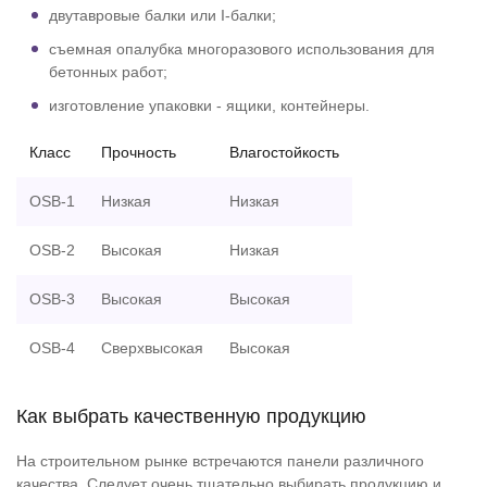
двутавровые балки или I-балки;
съемная опалубка многоразового использования для
бетонных работ;
изготовление упаковки - ящики, контейнеры.
Класс
Прочность
Влагостойкость
OSB-1
Низкая
Низкая
OSB-2
Высокая
Низкая
OSB-3
Высокая
Высокая
OSB-4
Сверхвысокая
Высокая
Как выбрать качественную продукцию
На строительном рынке встречаются панели различного
качества. Следует очень тщательно выбирать продукцию и