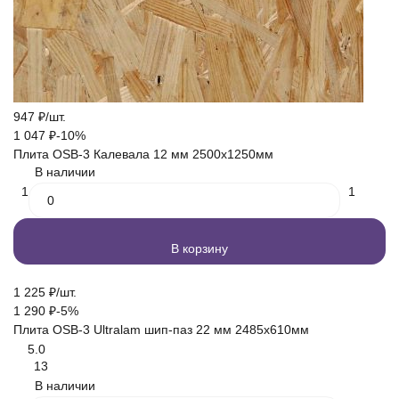
947
₽
/
шт.
1 047
₽
-10%
Плита OSB-3 Калевала 12 мм 2500х1250мм
В наличии
1
1
В корзину
1 225
₽
/
шт.
1 290
₽
-5%
Плита OSB-3 Ultralam шип-паз 22 мм 2485х610мм
5.0
13
В наличии