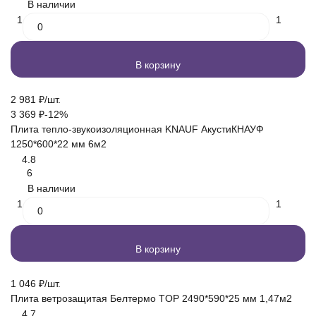
В наличии
1
1
В корзину
2 981
₽
/
шт.
3 369
₽
-12%
Плита тепло-звукоизоляционная KNAUF АкустиКНАУФ
1250*600*22 мм 6м2
4.8
6
В наличии
1
1
В корзину
1 046
₽
/
шт.
Плита ветрозащитая Белтермо TOP 2490*590*25 мм 1,47м2
4.7