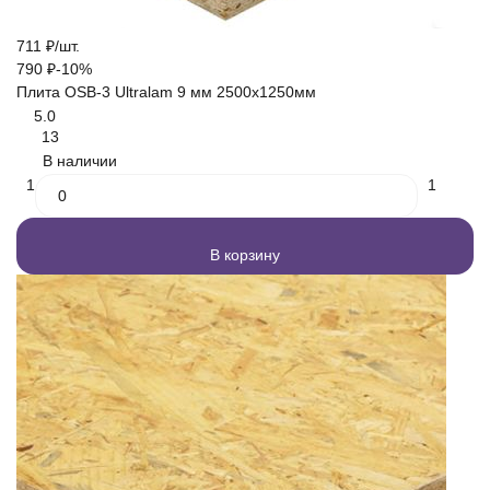
711
₽
/
шт.
790
₽
-10%
Плита OSB-3 Ultralam 9 мм 2500х1250мм
5.0
13
В наличии
1
1
В корзину