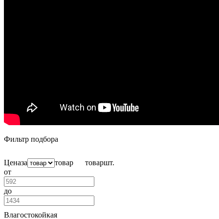
Фильтр подбора
Цена
за
товар
товар
шт.
от
до
Влагостокойкая