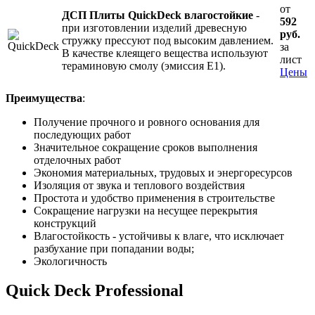
от
ДСП Плиты QuickDeck влагостойкие
-
592
при изготовлении изделий древесную
руб.
стружку прессуют под высоким давлением.
за
В качестве клеящего вещества используют
лист
тераминовую смолу (эмиссия Е1).
Цены
Преимущества
:
Получение прочного и ровного основания для
последующих работ
Значительное сокращение сроков выполнения
отделочных работ
Экономия материальных, трудовых и энергоресурсов
Изоляция от звука и теплового воздействия
Простота и удобство применения в строительстве
Сокращение нагрузки на несущее перекрытия
конструкций
Влагостойкость - устойчивы к влаге, что исключает
разбухание при попадании воды;
Экологичность
Quick Deck Professional