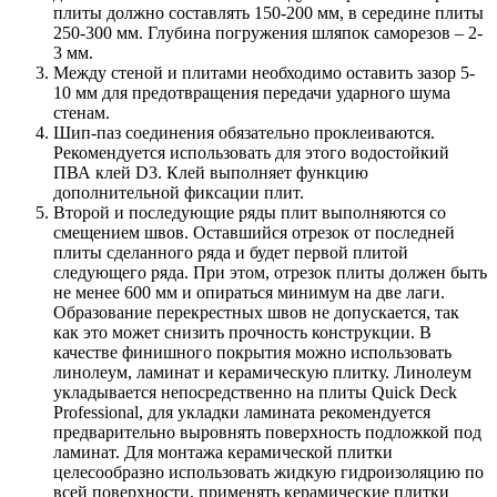
плиты должно составлять 150-200 мм, в середине плиты
250-300 мм. Глубина погружения шляпок саморезов – 2-
3 мм.
Между стеной и плитами необходимо оставить зазор 5-
10 мм для предотвращения передачи ударного шума
стенам.
Шип-паз соединения обязательно проклеиваются.
Рекомендуется использовать для этого водостойкий
ПВА клей D3. Клей выполняет функцию
дополнительной фиксации плит.
Второй и последующие ряды плит выполняются со
смещением швов. Оставшийся отрезок от последней
плиты сделанного ряда и будет первой плитой
следующего ряда. При этом, отрезок плиты должен быть
не менее 600 мм и опираться минимум на две лаги.
Образование перекрестных швов не допускается, так
как это может снизить прочность конструкции. В
качестве финишного покрытия можно использовать
линолеум, ламинат и керамическую плитку. Линолеум
укладывается непосредственно на плиты Quick Deck
Professional, для укладки ламината рекомендуется
предварительно выровнять поверхность подложкой под
ламинат. Для монтажа керамической плитки
целесообразно использовать жидкую гидроизоляцию по
всей поверхности, применять керамические плитки