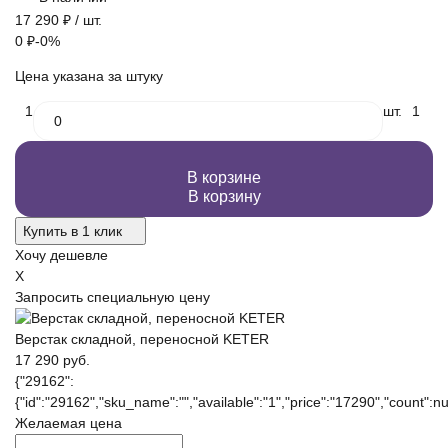
17 290
₽
/ шт.
0
₽
-0%
Цена указана за штуку
1
шт.
1
В корзине
В корзину
Купить в 1 клик
Хочу дешевле
X
Запросить специальную цену
Верстак складной, переносной KETER
17 290 руб.
{"29162":
{"id":"29162","sku_name":"","available":"1","price":"17290","count":nul
Желаемая цена