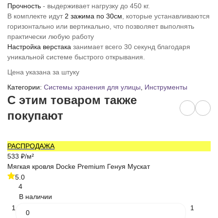
Прочность
- выдерживает нагрузку до 450 кг.
В комплекте идут
2 зажима по 30см
, которые устанавливаются
горизонтально или вертикально, что позволяет выполнять
практически любую работу
Настройка верстака
занимает всего 30 секунд благодаря
уникальной системе быстрого открывания.
Цена указана за штуку
Категории:
Системы хранения для улицы
,
Инструменты
C этим товаром также
покупают
РАСПРОДАЖА
2 
533
₽
/
м²
2 
Мягкая кровля Docke Premium Генуя Мускат
Ут
5.0
4
В наличии
1
1