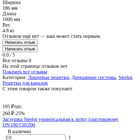
Ширина
186 мм
Длина
1000 мм
Вес
4.8 кг
Отзывов ещё нет — ваш может стать первым.
Написать отзыв
Написать отзыв
0.0 / 5
Все отзывы
0
На этой странице отзывов нет
Показать все отзывы
Категории:
Ливневые решетки
,
Дренажные системы
,
Steelot
,
Решетки для каналов
C этим товаром также покупают
195
₽
/
шт.
5
260
₽
-25%
7
Заглушка Steelot универсальная к лотку пластиковому
Д
DN100/150/200
4
В наличии
1
1