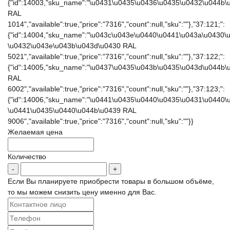
{"id":14003,"sku_name":"\u0431\u0435\u0436\u0435\u0432\u044b\
RAL
1014","available":true,"price":"7316","count":null,"sku":""},"37:121;":
{"id":14004,"sku_name":"\u043c\u043e\u0440\u0441\u043a\u0430\
\u0432\u043e\u043b\u043d\u0430 RAL
5021","available":true,"price":"7316","count":null,"sku":""},"37:122;":
{"id":14005,"sku_name":"\u0437\u0435\u043b\u0435\u043d\u044b\
RAL
6002","available":true,"price":"7316","count":null,"sku":""},"37:123;":
{"id":14006,"sku_name":"\u0441\u0435\u0440\u0435\u0431\u0440
\u0441\u0435\u0440\u044b\u0439 RAL
9006","available":true,"price":"7316","count":null,"sku":""}}
Желаемая цена
Количество
Если Вы планируете приобрести товары в большом объёме,
то мы можем снизить цену именно для Вас.