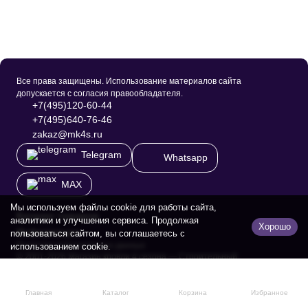
Все права защищены. Использование материалов сайта
допускается с согласия правообладателя.
+7(495)120-60-44
+7(495)640-76-46
zakaz@mk4s.ru
Telegram
Whatsapp
MAX
Мы используем файлы cookie для работы сайта,
Каталог товаров
аналитики и улучшения сервиса. Продолжая
Хорошо
Информация
пользоваться сайтом, вы соглашаетесь с
Политика персональных данных
использованием cookie.
© 2001-2026 Магазин кровли 4 сезона — Строительный
гиппермаркет.
Главная
Каталог
Корзина
Избранное