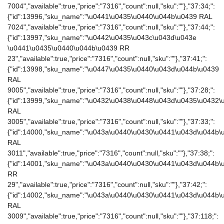
7004","available":true,"price":"7316","count":null,"sku":""},"37:34;":
{"id":13996,"sku_name":"\u0441\u0435\u0440\u044b\u0439 RAL
7024","available":true,"price":"7316","count":null,"sku":""},"37:44;":
{"id":13997,"sku_name":"\u0442\u0435\u043c\u043d\u043e
\u0441\u0435\u0440\u044b\u0439 RR
23","available":true,"price":"7316","count":null,"sku":""},"37:41;":
{"id":13998,"sku_name":"\u0447\u0435\u0440\u043d\u044b\u0439
RAL
9005","available":true,"price":"7316","count":null,"sku":""},"37:28;":
{"id":13999,"sku_name":"\u0432\u0438\u0448\u043d\u0435\u0432\
RAL
3005","available":true,"price":"7316","count":null,"sku":""},"37:33;":
{"id":14000,"sku_name":"\u043a\u0440\u0430\u0441\u043d\u044b\
RAL
3011","available":true,"price":"7316","count":null,"sku":""},"37:38;":
{"id":14001,"sku_name":"\u043a\u0440\u0430\u0441\u043d\u044b\
RR
29","available":true,"price":"7316","count":null,"sku":""},"37:42;":
{"id":14002,"sku_name":"\u043a\u0440\u0430\u0441\u043d\u044b\
RAL
3009","available":true,"price":"7316","count":null,"sku":""},"37:118;":