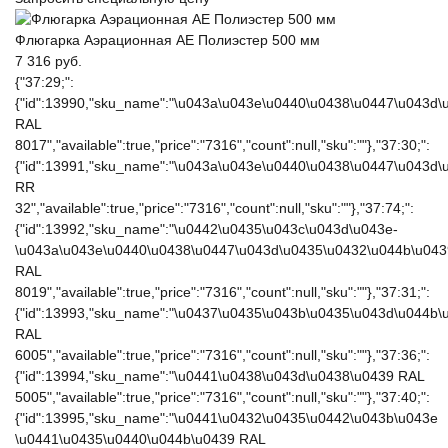
Флюгарка Аэрационная AE Полиэстер 500 мм
7 316 руб.
{"37:29;":
{"id":13990,"sku_name":"\u043a\u043e\u0440\u0438\u0447\u043d
RAL
8017","available":true,"price":"7316","count":null,"sku":""},"37:30;":
{"id":13991,"sku_name":"\u043a\u043e\u0440\u0438\u0447\u043d
RR
32","available":true,"price":"7316","count":null,"sku":""},"37:74;":
{"id":13992,"sku_name":"\u0442\u0435\u043c\u043d\u043e-
\u043a\u043e\u0440\u0438\u0447\u043d\u0435\u0432\u044b\u043
RAL
8019","available":true,"price":"7316","count":null,"sku":""},"37:31;":
{"id":13993,"sku_name":"\u0437\u0435\u043b\u0435\u043d\u044b\
RAL
6005","available":true,"price":"7316","count":null,"sku":""},"37:36;":
{"id":13994,"sku_name":"\u0441\u0438\u043d\u0438\u0439 RAL
5005","available":true,"price":"7316","count":null,"sku":""},"37:40;":
{"id":13995,"sku_name":"\u0441\u0432\u0435\u0442\u043b\u043e
\u0441\u0435\u0440\u044b\u0439 RAL