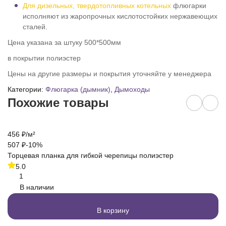
Для дизельных, твердотопливных котельных
флюгарки
исполняют из жаропрочных кислотостойких нержавеющих
сталей.
Цена указана за штуку 500*500мм
в покрытии полиэстер
Цены на другие размеры и покрытия уточняйте у менеджера
Категории:
Флюгарка (дымник)
,
Дымоходы
Похожие товары
456
₽
/
м²
3
507
₽
-10%
3
Торцевая планка для гибкой черепицы полиэстер
Ка
5.0
1
В наличии
В корзину