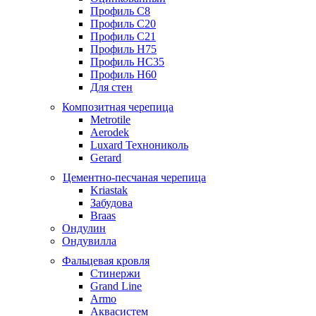
Профиль С8
Профиль С20
Профиль С21
Профиль Н75
Профиль НС35
Профиль Н60
Для стен
Композитная черепица
Metrotile
Aerodek
Luxard Технониколь
Gerard
Цементно-песчаная черепица
Kriastak
Забудова
Braas
Ондулин
Ондувилла
Фальцевая кровля
Стинержи
Grand Line
Armo
Аквасистем