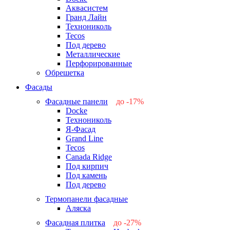
Аквасистем
Гранд Лайн
Технониколь
Tecos
Под дерево
Металлические
Перфорированные
Обрешетка
Фасады
Фасадные панели
до -17%
Docke
-17%
Технониколь
-12%
Я-Фасад
-5%
Grand Line
-5%
Tecos
Canada Ridge
Под кирпич
Под камень
Под дерево
Термопанели фасадные
Аляска
Фасадная плитка
до -27%