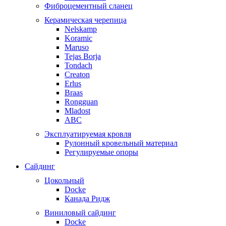
Фиброцементный сланец
Керамическая черепица
Nelskamp
Koramic
Maruso
Tejas Borja
Tondach
Creaton
Erlus
Braas
Rongguan
Mladost
ABC
Эксплуатируемая кровля
Рулонный кровельный материал
Регулируемые опоры
Сайдинг
Цокольный
Docke
Канада Ридж
Виниловый сайдинг
Docke