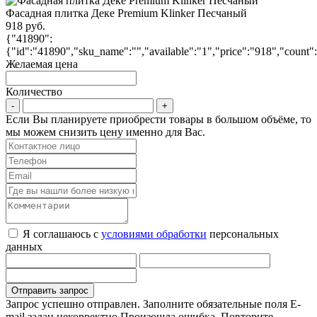
Фасадная плитка Деке Premium Klinker Песчаный
918 руб.
{"41890":
{"id":"41890","sku_name":"","available":"1","price":"918","count":
Желаемая цена
Количество
Если Вы планируете приобрести товары в большом объёме, то
мы можем снизить цену именно для Вас.
Я соглашаюсь с
условиями обработки
персональных
данных
Запрос успешно отправлен.
Заполните обязательные поля
E-
mail задан некорректно
Произошла ошибка. Повторите