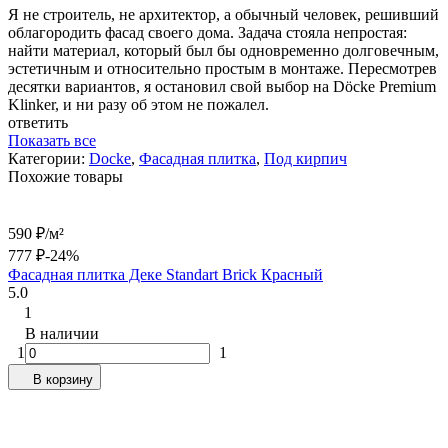
Я не строитель, не архитектор, а обычный человек, решивший
облагородить фасад своего дома. Задача стояла непростая:
найти материал, который был бы одновременно долговечным,
эстетичным и относительно простым в монтаже. Пересмотрев
десятки вариантов, я остановил свой выбор на Döcke Premium
Klinker, и ни разу об этом не пожалел.
ответить
Показать все
Категории:
Docke
,
Фасадная плитка
,
Под кирпич
Похожие товары
590
₽
/
м²
777
₽
-24%
Фасадная плитка Деке Standart Brick Красный
5.0
1
В наличии
1
1
В корзину