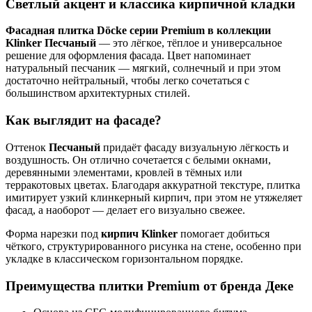
Светлый акцент и классика кирпичной кладки
Фасадная плитка Döcke серии Premium в коллекции
Klinker Песчаный
— это лёгкое, тёплое и универсальное
решение для оформления фасада. Цвет напоминает
натуральный песчаник — мягкий, солнечный и при этом
достаточно нейтральный, чтобы легко сочетаться с
большинством архитектурных стилей.
Как выглядит на фасаде?
Оттенок
Песчаный
придаёт фасаду визуальную лёгкость и
воздушность. Он отлично сочетается с белыми окнами,
деревянными элементами, кровлей в тёмных или
терракотовых цветах. Благодаря аккуратной текстуре, плитка
имитирует узкий клинкерный кирпич, при этом не утяжеляет
фасад, а наоборот — делает его визуально свежее.
Форма нарезки под
кирпич Klinker
помогает добиться
чёткого, структурированного рисунка на стене, особенно при
укладке в классическом горизонтальном порядке.
Преимущества плитки Premium от бренда Деке