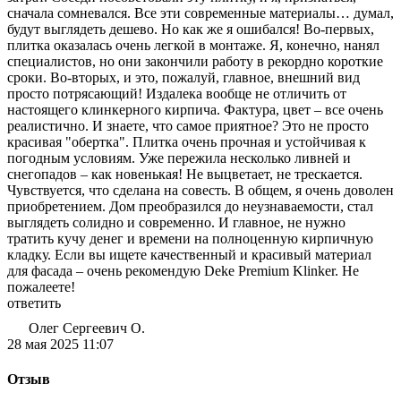
сначала сомневался. Все эти современные материалы… думал,
будут выглядеть дешево. Но как же я ошибался! Во-первых,
плитка оказалась очень легкой в монтаже. Я, конечно, нанял
специалистов, но они закончили работу в рекордно короткие
сроки. Во-вторых, и это, пожалуй, главное, внешний вид
просто потрясающий! Издалека вообще не отличить от
настоящего клинкерного кирпича. Фактура, цвет – все очень
реалистично. И знаете, что самое приятное? Это не просто
красивая "обертка". Плитка очень прочная и устойчивая к
погодным условиям. Уже пережила несколько ливней и
снегопадов – как новенькая! Не выцветает, не трескается.
Чувствуется, что сделана на совесть. В общем, я очень доволен
приобретением. Дом преобразился до неузнаваемости, стал
выглядеть солидно и современно. И главное, не нужно
тратить кучу денег и времени на полноценную кирпичную
кладку. Если вы ищете качественный и красивый материал
для фасада – очень рекомендую Dekе Premium Klinker. Не
пожалеете!
ответить
Олег Сергеевич О.
28 мая 2025 11:07
Отзыв