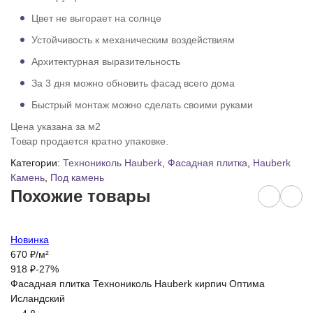
Цвет не выгорает на солнце
Устойчивость к механическим воздействиям
Архитектурная выразительность
За 3 дня можно обновить фасад всего дома
Быстрый монтаж можно сделать своими руками
Цена указана за м2
Товар продается кратно упаковке.
Категории:
Технониколь Hauberk
,
Фасадная плитка
,
Hauberk
Камень
,
Под камень
Похожие товары
Новинка
Н
670
₽
/
м²
6
918
₽
-27%
9
Фасадная плитка Технониколь Hauberk кирпич Оптима
Фа
Исландский
М