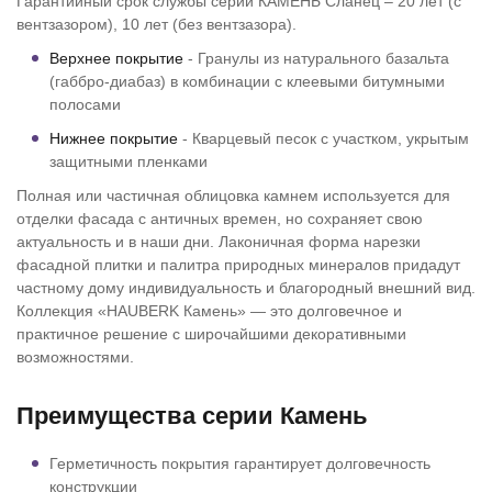
Гарантийный срок службы серии КАМЕНЬ Сланец – 20 лет (с
вентзазором), 10 лет (без вентзазора).
Верхнее покрытие
- Гранулы из натурального базальта
(габбро-диабаз) в комбинации с клеевыми битумными
полосами
Нижнее покрытие
- Кварцевый песок с участком, укрытым
защитными пленками
Полная или частичная облицовка камнем используется для
отделки фасада с античных времен, но сохраняет свою
актуальность и в наши дни. Лаконичная форма нарезки
фасадной плитки и палитра природных минералов придадут
частному дому индивидуальность и благородный внешний вид.
Коллекция «HAUBERK Камень» — это долговечное и
практичное решение с широчайшими декоративными
возможностями.
Преимущества серии Камень
Герметичность покрытия гарантирует долговечность
конструкции