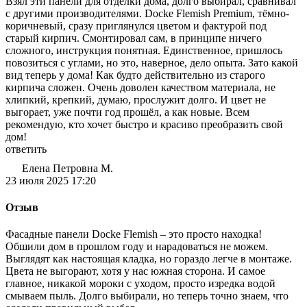
Взял эти панели для отделки дома, долго выбирал, сравнивал
с другими производителями. Docke Flemish Premium, тёмно-
коричневый, сразу приглянулся цветом и фактурой под
старый кирпич. Смонтировал сам, в принципе ничего
сложного, инструкция понятная. Единственное, пришлось
повозиться с углами, но это, наверное, дело опыта. Зато какой
вид теперь у дома! Как будто действительно из старого
кирпича сложен. Очень доволен качеством материала, не
хлипкий, крепкий, думаю, прослужит долго. И цвет не
выгорает, уже почти год прошёл, а как новые. Всем
рекомендую, кто хочет быстро и красиво преобразить свой
дом!
ответить
Елена Петровна М.
23 июля 2025 17:20
Отзыв
Фасадные панели Docke Flemish – это просто находка!
Обшили дом в прошлом году и нарадоваться не можем.
Выглядят как настоящая кладка, но гораздо легче в монтаже.
Цвета не выгорают, хотя у нас южная сторона. И самое
главное, никакой мороки с уходом, просто изредка водой
смываем пыль. Долго выбирали, но теперь точно знаем, что