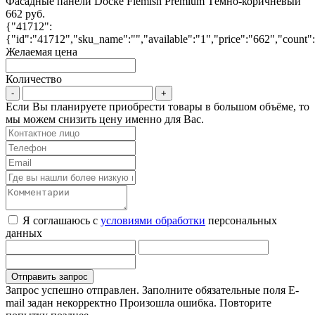
Фасадные панели Docke Flemish Premium Тёмно-коричневый
662 руб.
{"41712":
{"id":"41712","sku_name":"","available":"1","price":"662","count":
Желаемая цена
Количество
Если Вы планируете приобрести товары в большом объёме, то
мы можем снизить цену именно для Вас.
Я соглашаюсь с
условиями обработки
персональных
данных
Запрос успешно отправлен.
Заполните обязательные поля
E-
mail задан некорректно
Произошла ошибка. Повторите