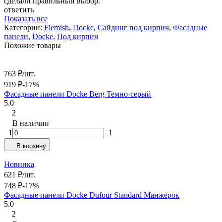
сделали правильный выбор.
ответить
Показать все
Категории:
Flemish
,
Docke
,
Сайдинг под кирпич
,
Фасадные
панели
,
Docke
,
Под кирпич
Похожие товары
763
₽
/
шт.
919
₽
-17%
Фасадные панели Docke Berg Темно-серый
5.0
2
В наличии
1
1
В корзину
Новинка
621
₽
/
шт.
748
₽
-17%
Фасадные панели Docke Dufour Standard Манжерок
5.0
2