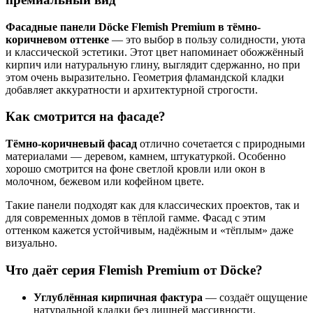
Фасадные панели Döcke Flemish Premium в тёмно-
коричневом оттенке
— это выбор в пользу солидности, уюта
и классической эстетики. Этот цвет напоминает обожжённый
кирпич или натуральную глину, выглядит сдержанно, но при
этом очень выразительно. Геометрия фламандской кладки
добавляет аккуратности и архитектурной строгости.
Как смотрится на фасаде?
Тёмно-коричневый фасад
отлично сочетается с природными
материалами — деревом, камнем, штукатуркой. Особенно
хорошо смотрится на фоне светлой кровли или окон в
молочном, бежевом или кофейном цвете.
Такие панели подходят как для классических проектов, так и
для современных домов в тёплой гамме. Фасад с этим
оттенком кажется устойчивым, надёжным и «тёплым» даже
визуально.
Что даёт серия Flemish Premium от Döcke?
Углублённая кирпичная фактура
— создаёт ощущение
натуральной кладки без лишней массивности.