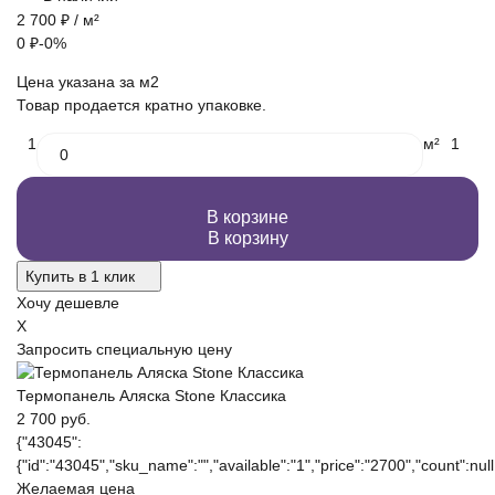
2 700
₽
/ м²
0
₽
-0%
Цена указана за м2
Товар продается кратно упаковке.
1
м²
1
В корзине
В корзину
Купить в 1 клик
Хочу дешевле
X
Запросить специальную цену
Термопанель Аляска Stone Классика
2 700 руб.
{"43045":
{"id":"43045","sku_name":"","available":"1","price":"2700","count":null,
Желаемая цена