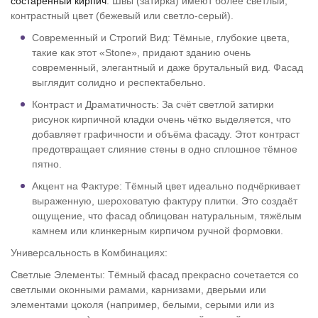
состаренный кирпич
. Швы (затирка) имеют более светлый,
контрастный цвет (бежевый или светло-серый).
Современный и Строгий Вид: Тёмные, глубокие цвета,
такие как этот «Stone», придают зданию очень
современный, элегантный и даже брутальный вид. Фасад
выглядит солидно и респектабельно.
Контраст и Драматичность: За счёт светлой затирки
рисунок кирпичной кладки очень чётко выделяется, что
добавляет графичности и объёма фасаду. Этот контраст
предотвращает слияние стены в одно сплошное тёмное
пятно.
Акцент на Фактуре: Тёмный цвет идеально подчёркивает
выраженную, шероховатую фактуру плитки. Это создаёт
ощущение, что фасад облицован натуральным, тяжёлым
камнем или клинкерным кирпичом ручной формовки.
Универсальность в Комбинациях:
Светлые Элементы: Тёмный фасад прекрасно сочетается со
светлыми оконными рамами, карнизами, дверьми или
элементами цоколя (например, белыми, серыми или из