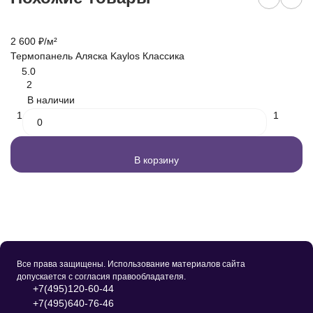
2 600
₽
/
м²
2 
Термопанель Аляска Kaylos Классика
Те
5.0
2
В наличии
1
1
В корзину
Все права защищены. Использование материалов сайта
допускается с согласия правообладателя.
+7(495)120-60-44
+7(495)640-76-46