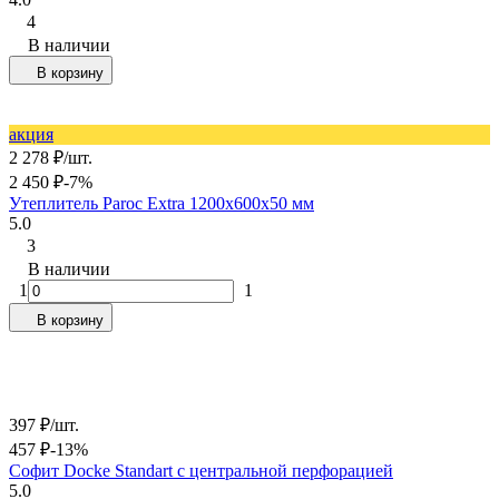
4
В наличии
В корзину
акция
2 278
₽
/
шт.
2 450
₽
-7%
Утеплитель Paroc Extra 1200х600х50 мм
5.0
3
В наличии
1
1
В корзину
397
₽
/
шт.
457
₽
-13%
Софит Docke Standart с центральной перфорацией
5.0