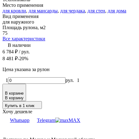
Место применения
для кровли
,
для мансарды
,
для чердака
,
для стен
,
для дома
Вид применения
для наружного
Площадь рулона, м2
75
Все характеристики
В наличии
6 784
₽
/ рул.
8 481
₽
-20%
Цена указана за рулон
1
рул.
1
В корзине
В корзину
Купить в 1 клик
Хочу дешевле
Whatsapp
Telegram
MAX