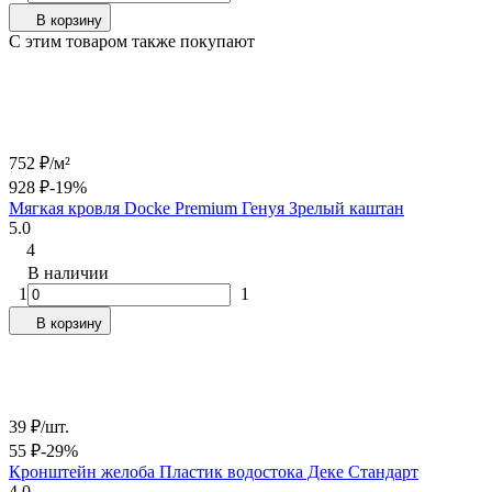
В корзину
C этим товаром также покупают
752
₽
/
м²
928
₽
-19%
Мягкая кровля Docke Premium Генуя Зрелый каштан
5.0
4
В наличии
1
1
В корзину
39
₽
/
шт.
55
₽
-29%
Кронштейн желоба Пластик водостока Деке Стандарт
4.0