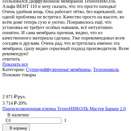
Пользовался Диффузионной мембраной ТехноНИКОЛЬ
Альфа ВЕНТ 110 и хочу сказать, что это просто находка!
Очень удобная вещь. Она работает чётко, без нареканий, ни
одной проблемы не встретил. Качество просто на высоте, во
всём доме теперь сухо и уютно. Понравилось ещё, что
установка не требует особых навыков, всё интуитивно
понятно. И сама мембрана прочная, видно, что из
качественного материала сделана. Уже порекомендовал всем
соседям и друзьям. Очень рад, что встретилась именно эта
мембрана, сразу видно серьезный подход производителя. Всем
рекомендую!
ответить
Показать все
Категории:
Супердиффузионные мембраны
,
Технониколь
Похожие товары
2 971
₽
/
рул.
3 714
₽
-20%
Пароизоляционная пленка ТехноНИКОЛЬ Мастер Барьер 2.0
В наличии
1
1
В корзину