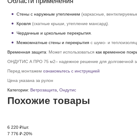
Области применения
Стены с наружным утеплением
(каркасные, вентилируемы
Кровля
(скатные крыши, утепление мансард).
Чердачные и цокольные перекрытия
.
Межкомнатные стены и перекрытия
с шумо- и теплоизоляц
Временная защита
: Может использоваться
как временное покр
ОНДУТИС А ПРО 75 м2– надежное решение для долговечной з
Перед монтажем
ознакомьтесь с инструкцией
Цена указана за рулон
Категории:
Ветрозащита
,
Ондутис
Похожие товары
6 220
₽
/
шт.
7 776
₽
-20%