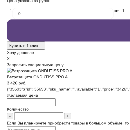
Цена указана за рулон
1
шт.
1
Купить в 1 клик
Хочу дешевле
X
Запросить специальную цену
Ветрозащита ONDUTISS PRO A
3 426 руб.
{"35693":{"id":"35693","sku_name":"","available":"1","price":"3426","c
Желаемая цена
Количество
Если Вы планируете приобрести товары в большом объёме, то