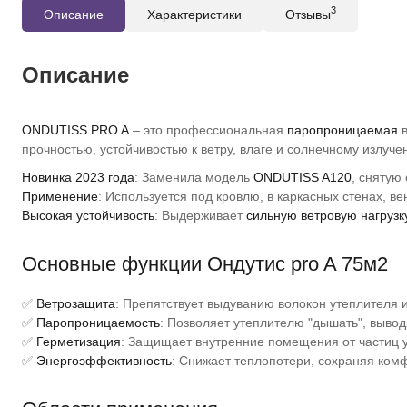
3
Описание
Характеристики
Отзывы
Описание
ONDUTISS PRO A
– это профессиональная
паропроницаемая
в
прочностью, устойчивостью к ветру, влаге и солнечному излуче
Новинка 2023 года
: Заменила модель
ONDUTISS A120
, снятую
Применение
: Используется под кровлю, в каркасных стенах, 
Высокая устойчивость
: Выдерживает
сильную ветровую нагрузк
Основные функции Ондутис pro A 75м2
✅
Ветрозащита
: Препятствует выдуванию волокон утеплителя и
✅
Паропроницаемость
: Позволяет утеплителю "дышать", выводя
✅
Герметизация
: Защищает внутренние помещения от частиц 
✅
Энергоэффективность
: Снижает теплопотери, сохраняя ком