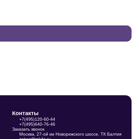
Су
1
Ку
Контакты
+7(495)120-60-44
+7(495)640-76-46
Заказать звонок
Москва, 27-ой км Новорижского шоссе, ТК Балтия