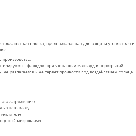
етрозащитная пленка, предназначенная для защиты утеплителя и 
нию.
 с производства.
вентилируемых фасадах, при утеплении мансард и перекрытий.
у
, не разлагается и не теряет прочности под воздействием солнца.
 его загрязнению.
 из него влагу.
утеплителя.
фортный микроклимат.