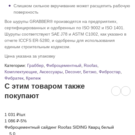
Слишком сильное вкручивание может расщепить рабочую
поверхность
Все шурупы GRABBER® производятся на предприятиях,
сертифицированных и одобренных по ISO 9002 и ISO 1401.
Шурупы соответствуют SAE J78 и ASTM C1002, как указано в
отчете ICCFS ER-5280, и одобрены для использования
единым строительным кодексом.
Цена указана за упаковку
Категории:
Граббер
,
Фиброцементный
,
Roofas
,
Комплектующие
,
Аксессуары
,
Decover
,
Бетэко
,
Фибростар
,
Фибратек
,
Крепеж
C этим товаром также
покупают
1 031
₽
/
шт.
1 
1 086
₽
-5%
1 
Фиброцементный сайдинг Roofas SIDING Кварц белый
Ф
Л
5.0