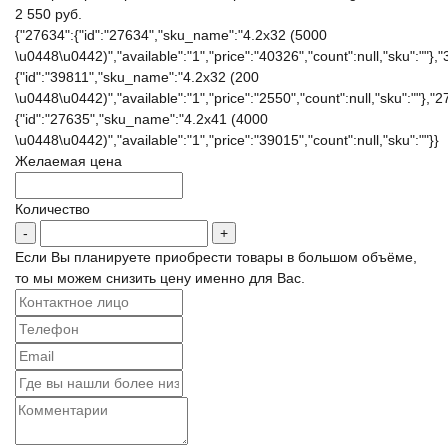
2 550 руб.
{"27634":{"id":"27634","sku_name":"4.2x32 (5000
\u0448\u0442)","available":"1","price":"40326","count":null,"sku":""},
{"id":"39811","sku_name":"4.2x32 (200
\u0448\u0442)","available":"1","price":"2550","count":null,"sku":""},"2
{"id":"27635","sku_name":"4.2x41 (4000
\u0448\u0442)","available":"1","price":"39015","count":null,"sku":""}}
Желаемая цена
Количество
Если Вы планируете приобрести товары в большом объёме,
то мы можем снизить цену именно для Вас.