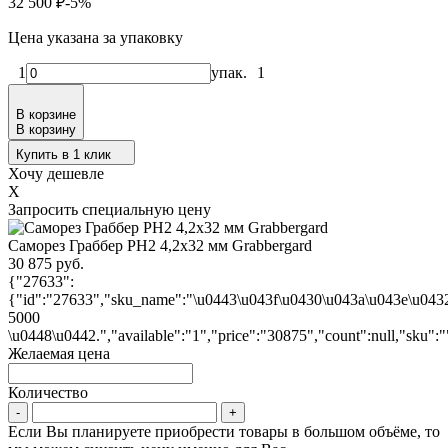
32 500
₽
-5%
Цена указана за упаковку
1
упак.
1
В корзине
В корзину
Купить в 1 клик
Хочу дешевле
X
Запросить специальную цену
Саморез Граббер PH2 4,2х32 мм Grabbergard
30 875 руб.
{"27633":
{"id":"27633","sku_name":"\u0443\u043f\u0430\u043a\u043e\u043
5000
\u0448\u0442.","available":"1","price":"30875","count":null,"sku":
Желаемая цена
Количество
Если Вы планируете приобрести товары в большом объёме, то