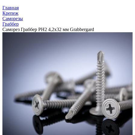
Главная
Крепеж
Саморезы
Граббер
Саморез Граббер PH2 4,2х32 мм Grabbergard