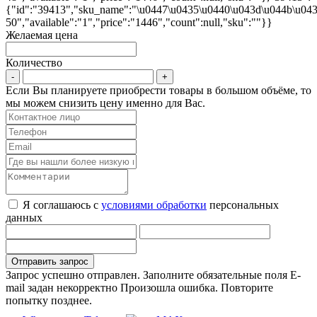
{"id":"39413","sku_name":"\u0447\u0435\u0440\u043d\u044b\u04
50","available":"1","price":"1446","count":null,"sku":""}}
Желаемая цена
Количество
Если Вы планируете приобрести товары в большом объёме, то
мы можем снизить цену именно для Вас.
Я соглашаюсь с
условиями обработки
персональных
данных
Запрос успешно отправлен.
Заполните обязательные поля
E-
mail задан некорректно
Произошла ошибка. Повторите
попытку позднее.