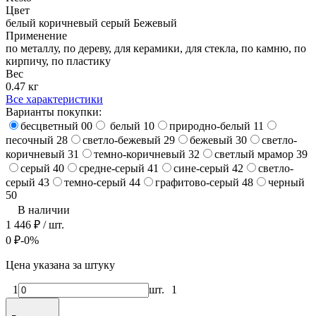
Цвет
белый
коричневый
серый
Бежевый
Применение
по металлу, по дереву, для керамики, для стекла, по камню, по
кирпичу, по пластику
Вес
0.47 кг
Все характеристики
Варианты покупки:
бесцветный 00
белый 10
природно-белый 11
песочный 28
светло-бежевый 29
бежевый 30
светло-
коричневый 31
темно-коричневый 32
светлый мрамор 39
серый 40
средне-серый 41
сине-серый 42
светло-
серый 43
темно-серый 44
графитово-серый 48
черный
50
В наличии
1 446
₽
/ шт.
0
₽
-0%
Цена указана за штуку
1
шт.
1