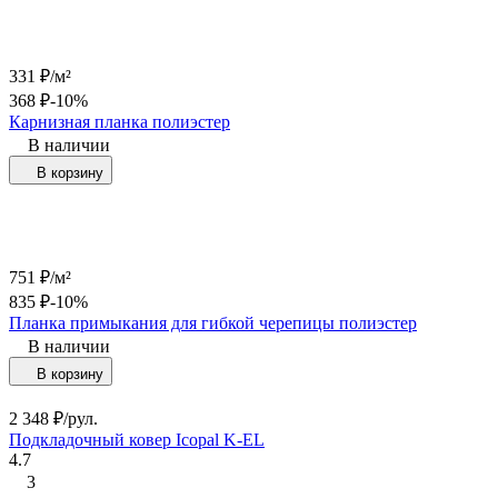
331
₽
/
м²
368
₽
-10%
Карнизная планка полиэстер
В наличии
В корзину
751
₽
/
м²
835
₽
-10%
Планка примыкания для гибкой черепицы полиэстер
В наличии
В корзину
2 348
₽
/
рул.
Подкладочный ковер Icopal K-EL
4.7
3