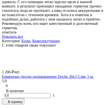
удивило. С его помощью легко заделал щели в ванной
комнате, и результат превзошел ожидания: герметик прочно
схватился, вода не протекает, а швы остались аккуратными и
не пожелтели с течением времени. Хоть я и новичок в
подобных делах, работать с ним оказалось легко и приятно.
Рекомендую всем, кто ищет качественный и долговечный
герметик.
ответить
Показать все
Категории:
Kesto
,
Комплектующие
C этим товаром также покупают
1 206
₽
/
шт.
Ершенные гвозди оцинкованные Docke 30х3,5 мм, 5 кг
5.0
6
В наличии
1
1
В корзину