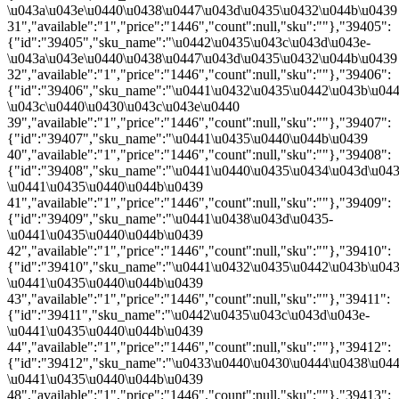
\u043a\u043e\u0440\u0438\u0447\u043d\u0435\u0432\u044b\u0439
31","available":"1","price":"1446","count":null,"sku":""},"39405":
{"id":"39405","sku_name":"\u0442\u0435\u043c\u043d\u043e-
\u043a\u043e\u0440\u0438\u0447\u043d\u0435\u0432\u044b\u0439
32","available":"1","price":"1446","count":null,"sku":""},"39406":
{"id":"39406","sku_name":"\u0441\u0432\u0435\u0442\u043b\u04
\u043c\u0440\u0430\u043c\u043e\u0440
39","available":"1","price":"1446","count":null,"sku":""},"39407":
{"id":"39407","sku_name":"\u0441\u0435\u0440\u044b\u0439
40","available":"1","price":"1446","count":null,"sku":""},"39408":
{"id":"39408","sku_name":"\u0441\u0440\u0435\u0434\u043d\u043
\u0441\u0435\u0440\u044b\u0439
41","available":"1","price":"1446","count":null,"sku":""},"39409":
{"id":"39409","sku_name":"\u0441\u0438\u043d\u0435-
\u0441\u0435\u0440\u044b\u0439
42","available":"1","price":"1446","count":null,"sku":""},"39410":
{"id":"39410","sku_name":"\u0441\u0432\u0435\u0442\u043b\u043
\u0441\u0435\u0440\u044b\u0439
43","available":"1","price":"1446","count":null,"sku":""},"39411":
{"id":"39411","sku_name":"\u0442\u0435\u043c\u043d\u043e-
\u0441\u0435\u0440\u044b\u0439
44","available":"1","price":"1446","count":null,"sku":""},"39412":
{"id":"39412","sku_name":"\u0433\u0440\u0430\u0444\u0438\u044
\u0441\u0435\u0440\u044b\u0439
48","available":"1","price":"1446","count":null,"sku":""},"39413":