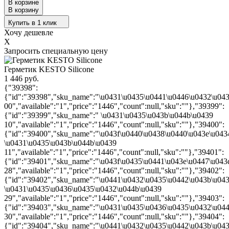
В корзине
В корзину
Купить в 1 клик
Хочу дешевле
X
Запросить специальную цену
Герметик KESTO Silicone
1 446 руб.
{"39398":
{"id":"39398","sku_name":"\u0431\u0435\u0441\u0446\u0432\u04
00","available":"1","price":"1446","count":null,"sku":""},"39399":
{"id":"39399","sku_name":" \u0431\u0435\u043b\u044b\u0439
10","available":"1","price":"1446","count":null,"sku":""},"39400":
{"id":"39400","sku_name":"\u043f\u0440\u0438\u0440\u043e\u043
\u0431\u0435\u043b\u044b\u0439
11","available":"1","price":"1446","count":null,"sku":""},"39401":
{"id":"39401","sku_name":"\u043f\u0435\u0441\u043e\u0447\u043
28","available":"1","price":"1446","count":null,"sku":""},"39402":
{"id":"39402","sku_name":"\u0441\u0432\u0435\u0442\u043b\u043
\u0431\u0435\u0436\u0435\u0432\u044b\u0439
29","available":"1","price":"1446","count":null,"sku":""},"39403":
{"id":"39403","sku_name":"\u0431\u0435\u0436\u0435\u0432\u04
30","available":"1","price":"1446","count":null,"sku":""},"39404":
{"id":"39404","sku_name":"\u0441\u0432\u0435\u0442\u043b\u043