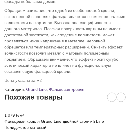
фасады небольших домов.
Обращаем внимание, что одной из особенностей кровли,
выполненной в панелях фальца, является возможное наличие
волнистости на картинах. Вызвана она специфичностью
данного материала. Плоская поверхность картины не имеет
достаточной жесткости, как следствие волнистость может
проявляться из-за напряжения в металле, неровной
обрешетки или температурных расширений. Снизить эффект
волнистости позволит металл с матовым полимерным
покрытием. Обращаем внимание, что эффект носит сугубо
эстетический характер и не влияет на функциональную
составляющую фальцевой кровли.
Цена указана за м2
Категории:
Grand Line
,
Фальцевая кровля
Похожие товары
1 079
₽
/
м²
1 
Фальцевая кровля Grand Line двойной стоячий Line
Фа
Полидэкстер матовый
м