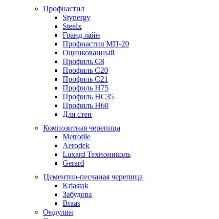
Профнастил
Stynergy
Steelx
Гранд лайн
Профнастил МП-20
Оцинкованный
Профиль С8
Профиль С20
Профиль С21
Профиль Н75
Профиль НС35
Профиль Н60
Для стен
Композитная черепица
Metrotile
Aerodek
Luxard Технониколь
Gerard
Цементно-песчаная черепица
Kriastak
Забудова
Braas
Ондулин