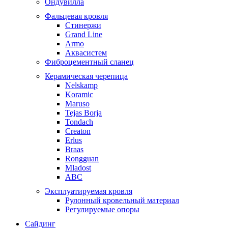
Ондувилла
Фальцевая кровля
Стинержи
Grand Line
Armo
Аквасистем
Фиброцементный сланец
Керамическая черепица
Nelskamp
Koramic
Maruso
Tejas Borja
Tondach
Creaton
Erlus
Braas
Rongguan
Mladost
ABC
Эксплуатируемая кровля
Рулонный кровельный материал
Регулируемые опоры
Сайдинг