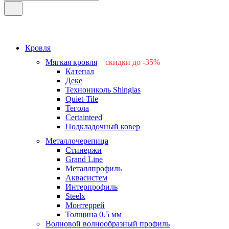
Кровля
Мягкая кровля
скидки до -35%
Катепал
-15%
Деке
-25%
Технониколь Shinglas
-35%
Quiet-Tile
-15%
Тегола
-15%
Certainteed
Подкладочный ковер
Металлочерепица
Стинержи
Grand Line
Металлпрофиль
Аквасистем
Интерпрофиль
Steelx
Монтеррей
Толщина 0.5 мм
Волновой волнообразный профиль