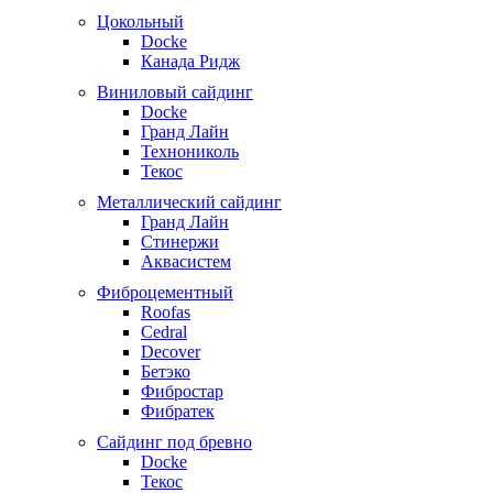
Цокольный
Docke
Канада Ридж
Виниловый сайдинг
Docke
Гранд Лайн
Технониколь
Текос
Металлический сайдинг
Гранд Лайн
Стинержи
Аквасистем
Фиброцементный
Roofas
Cedral
Decover
Бетэко
Фибростар
Фибратек
Сайдинг под бревно
Docke
Текос