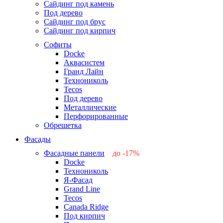
Сайдинг под камень
Под дерево
Сайдинг под брус
Сайдинг под кирпич
Софиты
Docke
Аквасистем
Гранд Лайн
Технониколь
Tecos
Под дерево
Металлические
Перфорированные
Обрешетка
Фасады
Фасадные панели
до -17%
Docke
-17%
Технониколь
-12%
Я-Фасад
-5%
Grand Line
-5%
Tecos
Canada Ridge
Под кирпич