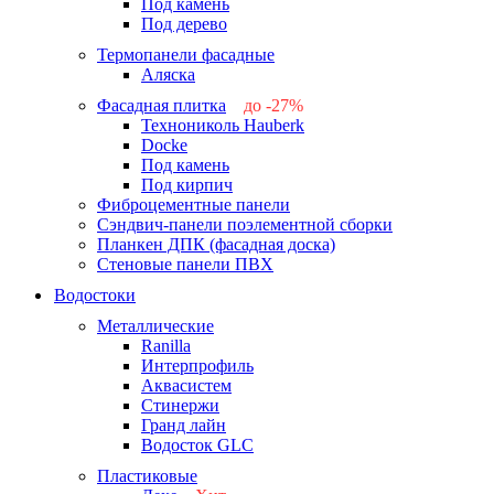
Под камень
Под дерево
Термопанели фасадные
Аляска
Фасадная плитка
до -27%
Технониколь Hauberk
-26%
Docke
-27%
Под камень
Под кирпич
Фиброцементные панели
Сэндвич-панели поэлементной сборки
Планкен ДПК (фасадная доска)
Стеновые панели ПВХ
Водостоки
Металлические
Ranilla
Интерпрофиль
Аквасистем
Стинержи
Гранд лайн
Водосток GLC
Пластиковые