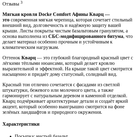
3
Отзывы
Мягкая кровля Docke Comfort Афины Кварц —
это
современная мягкая черепица, которая сочетает стильный
внешний вид, долговечность и надёжную защиту вашей
крыши. Листы покрыты чистым базальтовым гранулятом, а
основа выполнена из
СБС-модифицированного битума
, что
делает материал особенно прочным и устойчивым к
климатическим нагрузкам.
Оттенок
Кварц
— это глубокий благородный красный цвет с
лёгкими тёплыми нюансами, который делает кровлю
выразительной и эффектной. На крыше такой цвет смотрится
насыщенно и придаёт дому статусный, солидный вид.
Красный тон отлично сочетается с фасадами из светлой
штукатурки, бежевого или молочного цвета, а также
гармонирует с натуральным деревом и каменной отделкой.
Кварц подчёркивает архитектурные детали и создаёт яркий
акцент, который особенно выигрышно смотрится на фоне
зелёных ландшафтов и природного окружения.
Характеристики
Посыпка: чистый базальт