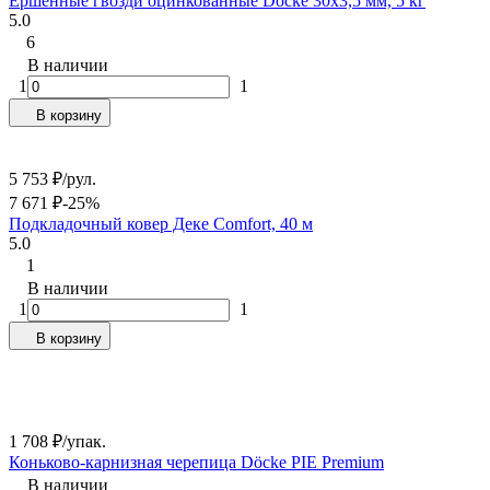
Ершенные гвозди оцинкованные Docke 30х3,5 мм, 5 кг
5.0
6
В наличии
1
1
В корзину
5 753
₽
/
рул.
7 671
₽
-25%
Подкладочный ковер Деке Comfort, 40 м
5.0
1
В наличии
1
1
В корзину
1 708
₽
/
упак.
Коньково-карнизная черепица Döcke PIE Premium
В наличии