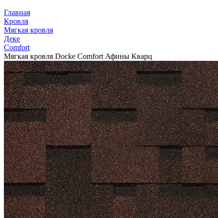
Главная
Кровля
Мягкая кровля
Деке
Comfort
Мягкая кровля Docke Сomfort Афины Кварц