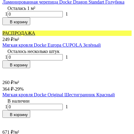
Ламинированная черепица Docke Dragon Standart Голубика
Осталась 1 м²
1
1
В корзину
РАСПРОДАЖА
249
₽
/
м²
Мягкая кровля Docke Europa СUPOLA Зелёный
Осталось несколько штук
1
1
В корзину
260
₽
/
м²
364
₽
-29%
Мягкая кровля Docke Original Шестигранник Красный
В наличии
1
1
В корзину
671
₽
/
м²