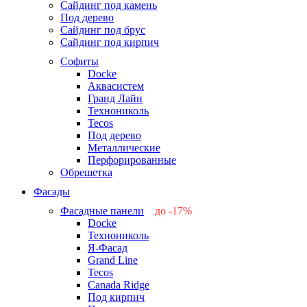
Сайдинг под камень
Под дерево
Сайдинг под брус
Сайдинг под кирпич
Софиты
Docke
Аквасистем
Гранд Лайн
Технониколь
Tecos
Под дерево
Металлические
Перфорированные
Обрешетка
Фасады
Фасадные панели
до -17%
Docke
-17%
Технониколь
-12%
Я-Фасад
-5%
Grand Line
-5%
Tecos
Canada Ridge
Под кирпич