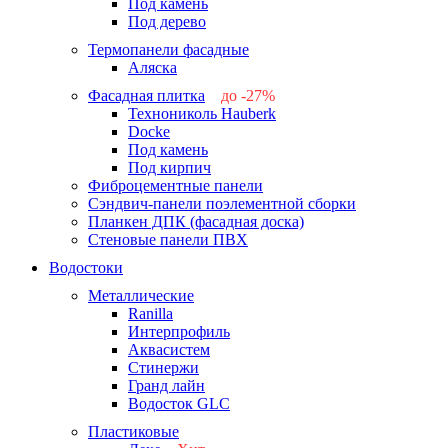
Под камень
Под дерево
Термопанели фасадные
Аляска
Фасадная плитка
до -27%
Технониколь Hauberk
-26%
Docke
-27%
Под камень
Под кирпич
Фиброцементные панели
Сэндвич-панели поэлементной сборки
Планкен ДПК (фасадная доска)
Стеновые панели ПВХ
Водостоки
Металлические
Ranilla
Интерпрофиль
Аквасистем
Стинержи
Гранд лайн
Водосток GLC
Пластиковые