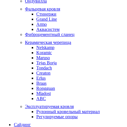
Ондувилла
Фальцевая кровля
Стинержи
Grand Line
Armo
Аквасистем
Фиброцементный сланец
Керамическая черепица
Nelskamp
Koramic
Maruso
Tejas Borja
Tondach
Creaton
Erlus
Braas
Rongguan
Mladost
ABC
Эксплуатируемая кровля
Рулонный кровельный материал
Регулируемые опоры
Сайдинг