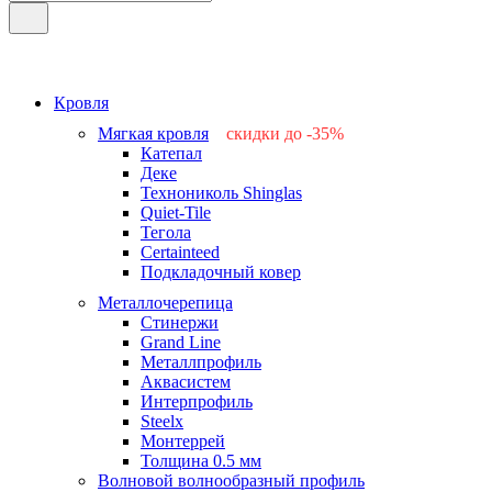
Кровля
Мягкая кровля
скидки до -35%
Катепал
-15%
Деке
-25%
Технониколь Shinglas
-35%
Quiet-Tile
-15%
Тегола
-15%
Certainteed
Подкладочный ковер
Металлочерепица
Стинержи
Grand Line
Металлпрофиль
Аквасистем
Интерпрофиль
Steelx
Монтеррей
Толщина 0.5 мм
Волновой волнообразный профиль