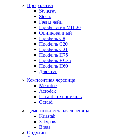
Профнастил
Stynergy
Steelx
Гранд лайн
Профнастил МП-20
Оцинкованный
Профиль С8
Профиль С20
Профиль С21
Профиль Н75
Профиль НС35
Профиль Н60
Для стен
Композитная черепица
Metrotile
Aerodek
Luxard Технониколь
Gerard
Цементно-песчаная черепица
Kriastak
Забудова
Braas
Ондулин