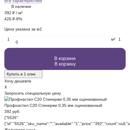
Все характеристики
В наличии
392
₽
/ м²
426
₽
-8%
Цена указана за м2
1
м²
1
В корзине
В корзину
Купить в 1 клик
Хочу дешевле
X
Запросить специальную цену
Профнастил С20 Стинержи 0,35 мм оцинкованный
392 руб.
{"5526":
{"id":"5526","sku_name":"","available":"1","price":"392","count":null,"s
Желаемая цена