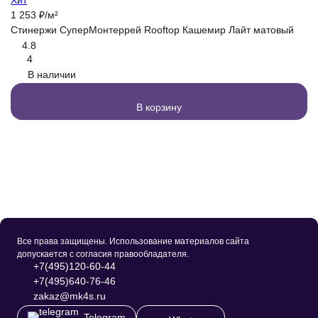
Хит
1 
1 253
₽
/
м²
М
Стинержи СуперМонтеррей Rooftop Кашемир Лайт матовый
Л
4.8
4
В наличии
В корзину
Все права защищены. Использование материалов сайта
допускается с согласия правообладателя.
+7(495)120-60-44
+7(495)640-76-46
zakaz@mk4s.ru
Telegram