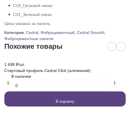
C19_Грозовой океан
C31_Зеленый океан
Цена указана за панель
Категории:
Cedral
,
Фиброцементный
,
Cedral Smooth
,
Фиброцементные панели
Похожие товары
1 698
₽
/
шт.
7 
Стартовый профиль Cedral Click (алюминий)
Кл
В наличии
1
1
В корзину