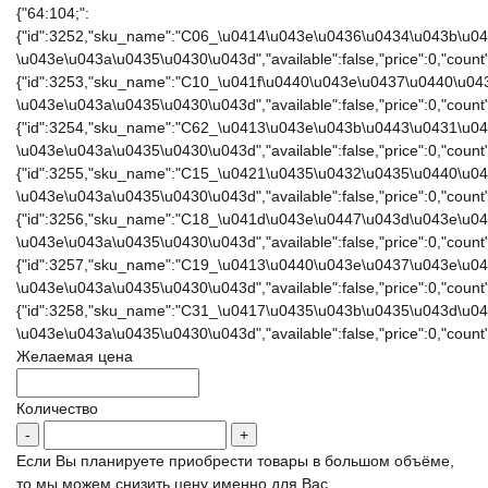
{"64:104;":
{"id":3252,"sku_name":"C06_\u0414\u043e\u0436\u0434\u043b\u0
\u043e\u043a\u0435\u0430\u043d","available":false,"price":0,"count":
{"id":3253,"sku_name":"C10_\u041f\u0440\u043e\u0437\u0440\u0
\u043e\u043a\u0435\u0430\u043d","available":false,"price":0,"count":
{"id":3254,"sku_name":"C62_\u0413\u043e\u043b\u0443\u0431\u0
\u043e\u043a\u0435\u0430\u043d","available":false,"price":0,"count":
{"id":3255,"sku_name":"C15_\u0421\u0435\u0432\u0435\u0440\u0
\u043e\u043a\u0435\u0430\u043d","available":false,"price":0,"count":
{"id":3256,"sku_name":"C18_\u041d\u043e\u0447\u043d\u043e\u0
\u043e\u043a\u0435\u0430\u043d","available":false,"price":0,"count":
{"id":3257,"sku_name":"C19_\u0413\u0440\u043e\u0437\u043e\u0
\u043e\u043a\u0435\u0430\u043d","available":false,"price":0,"count":
{"id":3258,"sku_name":"C31_\u0417\u0435\u043b\u0435\u043d\u0
\u043e\u043a\u0435\u0430\u043d","available":false,"price":0,"count":
Желаемая цена
Количество
Если Вы планируете приобрести товары в большом объёме,
то мы можем снизить цену именно для Вас.