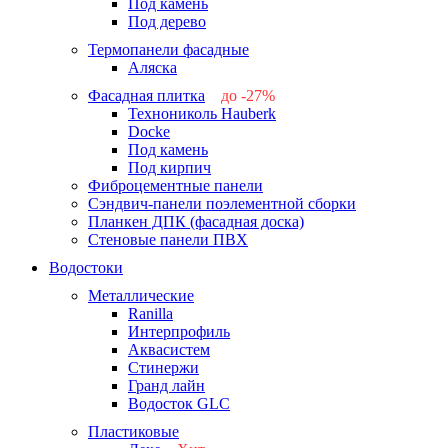
Под камень
Под дерево
Термопанели фасадные
Аляска
Фасадная плитка
до -27%
Технониколь Hauberk
-26%
Docke
-27%
Под камень
Под кирпич
Фиброцементные панели
Сэндвич-панели поэлементной сборки
Планкен ДПК (фасадная доска)
Стеновые панели ПВХ
Водостоки
Металлические
Ranilla
Интерпрофиль
Аквасистем
Стинержи
Гранд лайн
Водосток GLC
Пластиковые