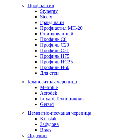
Профнастил
Stynergy
Steelx
Гранд лайн
Профнастил МП-20
Оцинкованный
Профиль С8
Профиль С20
Профиль С21
Профиль Н75
Профиль НС35
Профиль Н60
Для стен
Композитная черепица
Metrotile
Aerodek
Luxard Технониколь
Gerard
Цементно-песчаная черепица
Kriastak
Забудова
Braas
Ондулин