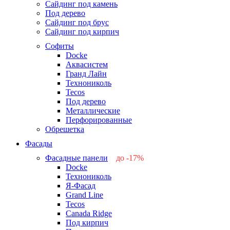
Сайдинг под камень
Под дерево
Сайдинг под брус
Сайдинг под кирпич
Софиты
Docke
Аквасистем
Гранд Лайн
Технониколь
Tecos
Под дерево
Металлические
Перфорированные
Обрешетка
Фасады
Фасадные панели
до -17%
Docke
-17%
Технониколь
-12%
Я-Фасад
-5%
Grand Line
-5%
Tecos
Canada Ridge
Под кирпич