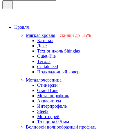
Кровля
Мягкая кровля
скидки до -35%
Катепал
-15%
Деке
-25%
Технониколь Shinglas
-35%
Quiet-Tile
-15%
Тегола
-15%
Certainteed
Подкладочный ковер
Металлочерепица
Стинержи
Grand Line
Металлпрофиль
Аквасистем
Интерпрофиль
Steelx
Монтеррей
Толщина 0.5 мм
Волновой волнообразный профиль