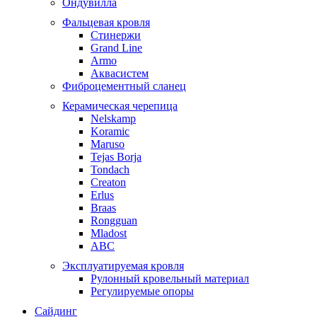
Ондувилла
Фальцевая кровля
Стинержи
Grand Line
Armo
Аквасистем
Фиброцементный сланец
Керамическая черепица
Nelskamp
Koramic
Maruso
Tejas Borja
Tondach
Creaton
Erlus
Braas
Rongguan
Mladost
ABC
Эксплуатируемая кровля
Рулонный кровельный материал
Регулируемые опоры
Сайдинг