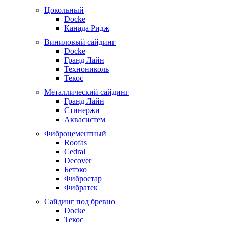
Цокольный
Docke
Канада Ридж
Виниловый сайдинг
Docke
Гранд Лайн
Технониколь
Текос
Металлический сайдинг
Гранд Лайн
Стинержи
Аквасистем
Фиброцементный
Roofas
Cedral
Decover
Бетэко
Фибростар
Фибратек
Сайдинг под бревно
Docke
Текос