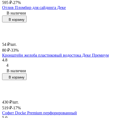
595
₽
-27%
Отлив Пломбир для сайдинга Деке
В наличии
В корзину
54
₽
/
шт.
80
₽
-33%
Кронштейн желоба пластиковый водостока Деке Премиум
4.8
4
В наличии
В корзину
430
₽
/
шт.
519
₽
-17%
Софит Docke Premium перфорированный
5.0