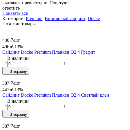
выглядит превосходно. Советую!
ответить
Показать все
Категории:
Premium
,
Виниловый сайдинг
,
Docke
Похожие товары
430
₽
/
шт.
496
₽
-13%
Сайдинг Docke Premium Планкен Q2,4 Графит
В наличии
1
1
В корзину
387
₽
/
шт.
447
₽
-13%
Сайдинг Docke Premium Планкен Q2,4 Светлый клен
В наличии
1
1
В корзину
387
₽
/
шт.