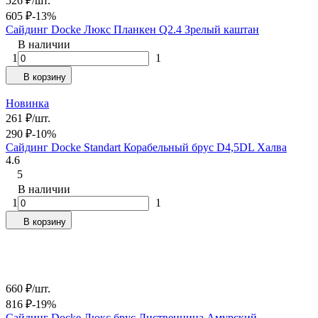
526
₽
/
шт.
605
₽
-13%
Сайдинг Docke Люкс Планкен Q2.4 Зрелый каштан
В наличии
1
1
В корзину
Новинка
261
₽
/
шт.
290
₽
-10%
Сайдинг Docke Standart Корабельный брус D4,5DL Халва
4.6
5
В наличии
1
1
В корзину
660
₽
/
шт.
816
₽
-19%
Сайдинг Docke Люкс брус Лиственница Амурский