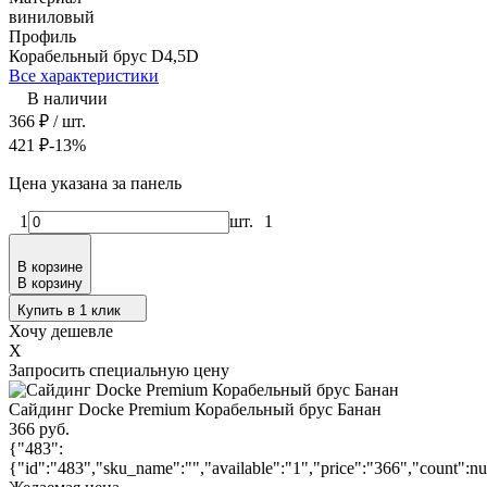
виниловый
Профиль
Корабельный брус D4,5D
Все характеристики
В наличии
366
₽
/ шт.
421
₽
-13%
Цена указана за панель
1
шт.
1
В корзине
В корзину
Купить в 1 клик
Хочу дешевле
X
Запросить специальную цену
Сайдинг Docke Premium Корабельный брус Банан
366 руб.
{"483":
{"id":"483","sku_name":"","available":"1","price":"366","count":nu