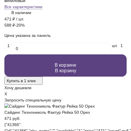
виниловый
Все характеристики
В наличии
471
₽
/ шт.
588
₽
-20%
Цена указана за панель
1
шт.
1
В корзине
В корзину
Купить в 1 клик
Хочу дешевле
X
Запросить специальную цену
Сайдинг Технониколь Фактур Рейка 50 Орех
471 руб.
{"41366":
{"id":"41366","sku_name":"","available":"1","price":"471","count":null,"