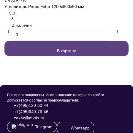
2 450
₽
-7%
В
Утеплитель Paroc Extra 1200х600х50 мм
5.0
3
В наличии
1
1
В корзину
Все права защищены. Использование материалов сайта
допускается с согласия правообладателя.
+7(495)120-60-44
+7(495)640-76-46
zakaz@mk4s.ru
Telegram
Whatsapp