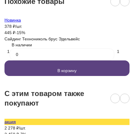
Похожие товары
Новинка
Н
378
₽
/
шт.
3
445
₽
-15%
4
Сайдинг Технониколь брус Эдельвейс
Са
В наличии
1
1
В корзину
C этим товаром также
покупают
акция
1 
2 278
₽
/
шт.
1 