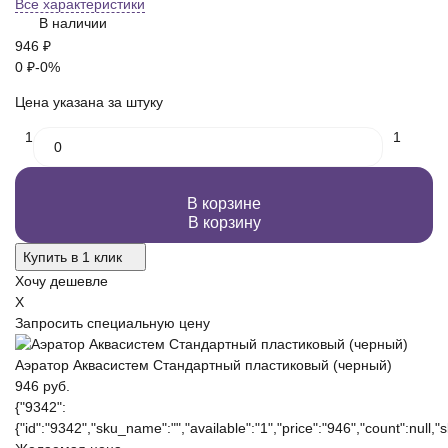
Все характеристики
В наличии
946
₽
0
₽
-0%
Цена указана за штуку
1
1
В корзине
В корзину
Купить в 1 клик
Хочу дешевле
X
Запросить специальную цену
Аэратор Аквасистем Стандартный пластиковый (черный)
946 руб.
{"9342":
{"id":"9342","sku_name":"","available":"1","price":"946","count":null,"s