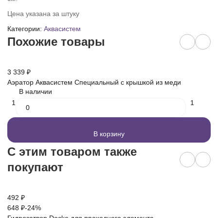
Цена указана за штуку
Категории:
Аквасистем
Похожие товары
3 339
₽
3 
Аэратор Аквасистем Специальный с крышкой из меди
Аэ
В наличии
1
1
В корзину
C этим товаром также
покупают
492
₽
3 
648
₽
-24%
4 
Гидрозатвор Docke для проходного элемента
Пр