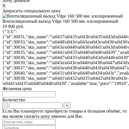
Хочу дешевле
X
Запросить специальную цену
Вентиляционный выход Vilpe 160 500 мм. изолированный
19 900 руб.
{"3:3;":
{"id":30031,"sku_name":"\u0437\u0435\u043b\u0435\u043d\u044b\u04
{"id":30033,"sku_name":"\u0448\u043e\u043a\u043e\u043b\u0430\u0
{"id":30034,"sku_name":"\u043a\u0440\u0430\u0441\u043d\u044b\u04
{"id":30035,"sku_name":"\u0441\u0435\u0440\u044b\u0439","availab
{"id":30036,"sku_name":"\u0447\u0435\u0440\u043d\u044b\u0439","a
{"id":30039,"sku_name":"\u043a\u043e\u0440\u0438\u0447\u043d\u0
{"id":30037,"sku_name":"\u043a\u0438\u0440\u043f\u0438\u0447\u04
{"id":30040,"sku_name":"\u0431\u043e\u0440\u0434\u043e","availab
{"id":30038,"sku_name":"\u0441\u0432\u0435\u0442\u043b\u043e-
\u0441\u0435\u0440\u044b\u0439","available":true,"price":"19910"
Желаемая цена
Количество
Если Вы планируете приобрести товары в большом объёме, то
мы можем снизить цену именно для Вас.