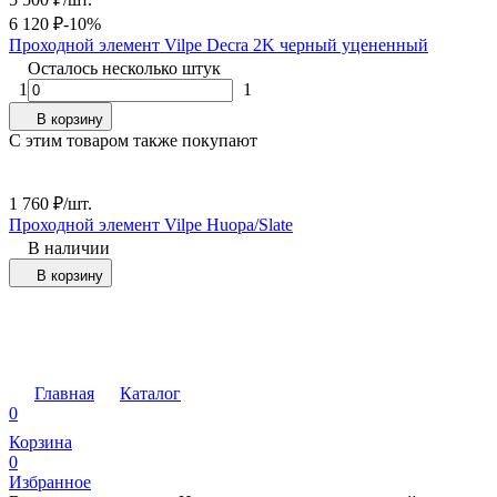
П
6 120
₽
-10%
Проходной элемент Vilpe Decra 2K черный уцененный
Осталось несколько штук
1
1
В корзину
C этим товаром также покупают
1 760
₽
/
шт.
2
Проходной элемент Vilpe Huopa/Slate
П
5
В наличии
В корзину
Главная
Каталог
0
Корзина
0
Избранное