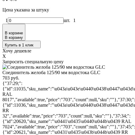
Цена указана за штуку
1
шт.
1
В корзине
В корзину
Купить в 1 клик
Хочу дешевле
X
Запросить специальную цену
Соединитель желоба 125/90 мм водостока GLC
703 руб.
{"37:29;":
{"id":11035,"sku_name":"\u043a\u043e\u0440\u0438\u0447\u043d
RAL
8017","available":true,"price":"703","count":null,"sku":""},"37:30;"
{"id":11036,"sku_name":"\u043a\u043e\u0440\u0438\u0447\u043d
RR
32","available":true,"price":"703","count":null,"sku":""},"37:34;":
{"id":20620,"sku_name":"\u0441\u0435\u0440\u044b\u0439 RAL
7024","available":true,"price":"703","count":null,"sku":""},"37:45;"
{"id":20621,"sku_name":"\u0431\u0435\u043b\u044b\u0439 RR