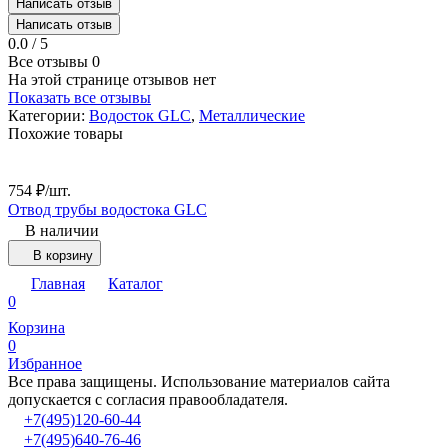
Написать отзыв
Написать отзыв
0.0 / 5
Все отзывы
0
На этой странице отзывов нет
Показать все отзывы
Категории:
Водосток GLC
,
Металлические
Похожие товары
754
₽
/
шт.
6
Отвод трубы водостока GLC
В
В наличии
В корзину
Главная
Каталог
0
Корзина
0
Избранное
Все права защищены. Использование материалов сайта
допускается с согласия правообладателя.
+7(495)120-60-44
+7(495)640-76-46