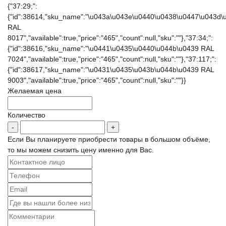
{"37:29;":
{"id":38614,"sku_name":"\u043a\u043e\u0440\u0438\u0447\u043d
RAL
8017","available":true,"price":"465","count":null,"sku":""},"37:34;":
{"id":38616,"sku_name":"\u0441\u0435\u0440\u044b\u0439 RAL
7024","available":true,"price":"465","count":null,"sku":""},"37:117;":
{"id":38617,"sku_name":"\u0431\u0435\u043b\u044b\u0439 RAL
9003","available":true,"price":"465","count":null,"sku":""}}
Желаемая цена
Количество
Если Вы планируете приобрести товары в большом объёме,
то мы можем снизить цену именно для Вас.