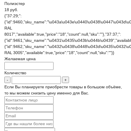
Полиэстер
18 руб.
{"37:29;":
{"id":9460,"sku_name":"\u043a\u043e\u0440\u0438\u0447\u043d\
RAL
8017","available":true,"price":"18","count":null,"sku":""},"37:37;":
{"id":9461,"sku_name":"\u0431\u0435\u043b\u044b\u0439","available":t
{"id":9462,"sku_name":"\u0432\u0438\u0448\u043d\u0435\u0432\u
RAL 3005","available":true,"price":"18","count":null,"sku":""}}
Желаемая цена
Количество
Если Вы планируете приобрести товары в большом объёме,
то мы можем снизить цену именно для Вас.