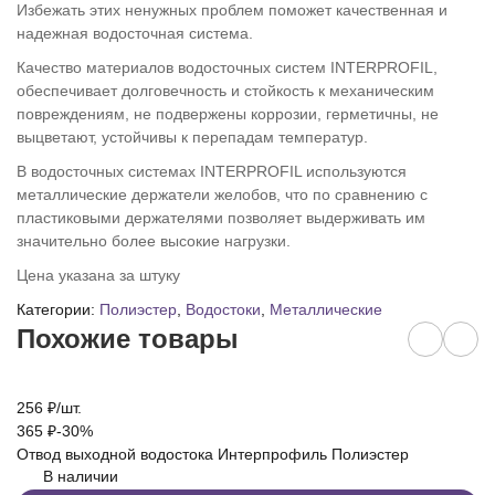
Избежать этих ненужных проблем поможет качественная и
надежная водосточная система.
Качество материалов водосточных систем INTERPROFIL,
обеспечивает долговечность и стойкость к механическим
повреждениям, не подвержены коррозии, герметичны, не
выцветают, устойчивы к перепадам температур.
В водосточных системах INTERPROFIL используются
металлические держатели желобов, что по сравнению с
пластиковыми держателями позволяет выдерживать им
значительно более высокие нагрузки.
Цена указана за штуку
Категории:
Полиэстер
,
Водостоки
,
Металлические
Похожие товары
256
₽
/
шт.
2
365
₽
-30%
4
Отвод выходной водостока Интерпрофиль Полиэстер
Тр
В наличии
П