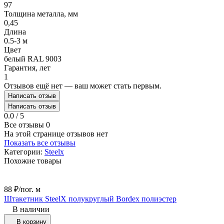
97
Толщина металла, мм
0,45
Длина
0.5-3 м
Цвет
белый RAL 9003
Гарантия, лет
1
Отзывов ещё нет — ваш может стать первым.
Написать отзыв
Написать отзыв
0.0 / 5
Все отзывы
0
На этой странице отзывов нет
Показать все отзывы
Категории:
Steelx
Похожие товары
88
₽
/
пог. м
8
Штакетник SteelX полукруглый Bordex полиэстер
Ш
В наличии
В корзину