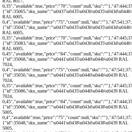
RAL 8017,
0,35","available":true,"price":"70","count":null,"sku":""},"47:444;37
{"id":35065,"sku_name":"\u0437\u0435\u043b\u0435\u043d\u044b
RAL 6005,
0,4","available":true,"price":"75","count":null,"sku":""},"47:541;37:
{"id":35047,"sku_name":"\u0437\u0435\u043b\u0435\u043d\u044b
RAL 6005,
0,35","available":true,"price":"70","count":null,"sku":""},"47:445;37
{"id":35083,"sku_name":"\u0437\u0435\u043b\u0435\u043d\u044b
RAL 6005,
0,45","available":true,"price":"84","count":null,"sku":""},"47:444;37
{"id":35068,"sku_name":"\u0441\u0435\u0440\u044b\u0439 RAL
7024,
0,4","available":true,"price":"75","count":null,"sku":""},"47:541;37:
{"id":35050,"sku_name":"\u0441\u0435\u0440\u044b\u0439 RAL
7024,
0,35","available":true,"price":"70","count":null,"sku":""},"47:445;37
{"id":35086,"sku_name":"\u0441\u0435\u0440\u044b\u0439 RAL
7024,
0,45","available":true,"price":"84","count":null,"sku":""},"47:444;37
{"id":35066,"sku_name":"\u0441\u0438\u043d\u0438\u0439 RAL
5005,
0,4","available":true,"price":"75","count":null,"sku":""},"47:541;37:
{"id":35048,"sku_name":"\u0441\u0438\u043d\u0438\u0439 RAL
5005,