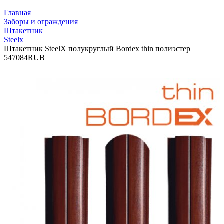
Главная
Заборы и ограждения
Штакетник
Steelx
Штакетник SteelX полукруглый Bordex thin полиэстер
54
70
84
RUB