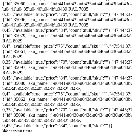
{"id":35060,"sku_name":"\u0441\u0432\u0435\u0442\u043b\u043e-
\u0441\u0435\u0440\u044b\u0439 RAL 7035,
0,35","available":true,"price":"70","count":null,"sku":""},"47:445;3
{"id":35096,"sku_name":"\u0441\u0432\u0435\u0442\u043b\u043e-
\u0441\u0435\u0440\u044b\u0439 RAL 7035,
0,45","available":true,"price":"84","count":null,"sku":""},"47:444;3
{"id":35079,"sku_name":"\u0442\u0435\u0440\u0440\u0430\u043a
RAL 8029,
0,4","available":true,"price":"75","count":null,"sku":""},"47:541;37:
{"id":35061,"sku_name":"\u0442\u0435\u0440\u0440\u0430\u043a
RAL 8029,
0,35","available":true,"price":"70","count":null,"sku":""},"47:445;3
{"id":35097,"sku_name":"\u0442\u0435\u0440\u0440\u0430\u043a
RAL 8029,
0,45","available":true,"price":"84","count":null,"sku":""},"47:444;3
{"id":35080,"sku_name":"\u0441\u0430\u043d\u0434\u0430\u043b
\u0434\u0435\u0440\u0435\u0432\u043e,
0,4","available":true,"price":"75","count":null,"sku":""},"47:541;37:
{"id":35062,"sku_name":"\u0441\u0430\u043d\u0434\u0430\u043b
\u0434\u0435\u0440\u0435\u0432\u043e,
0,35","available":true,"price":"70","count":null,"sku":""},"47:445;3
{"id":35098,"sku_name":"\u0441\u0430\u043d\u0434\u0430\u043b
\u0434\u0435\u0440\u0435\u0432\u043e,
0,45","available":true,"price":"84","count":null,"sku":""}}
Желаемая цена