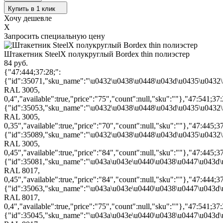
Купить в 1 клик
Хочу дешевле
X
Запросить специальную цену
Штакетник SteelX полукруглый Bordex thin полиэстер
84 руб.
{"47:444;37:28;":
{"id":35071,"sku_name":"\u0432\u0438\u0448\u043d\u0435\u0432
RAL 3005,
0,4","available":true,"price":"75","count":null,"sku":""},"47:541;37:
{"id":35053,"sku_name":"\u0432\u0438\u0448\u043d\u0435\u0432
RAL 3005,
0,35","available":true,"price":"70","count":null,"sku":""},"47:445;37
{"id":35089,"sku_name":"\u0432\u0438\u0448\u043d\u0435\u0432
RAL 3005,
0,45","available":true,"price":"84","count":null,"sku":""},"47:445;37
{"id":35081,"sku_name":"\u043a\u043e\u0440\u0438\u0447\u043d
RAL 8017,
0,45","available":true,"price":"84","count":null,"sku":""},"47:444;37
{"id":35063,"sku_name":"\u043a\u043e\u0440\u0438\u0447\u043d
RAL 8017,
0,4","available":true,"price":"75","count":null,"sku":""},"47:541;37:
{"id":35045,"sku_name":"\u043a\u043e\u0440\u0438\u0447\u043d