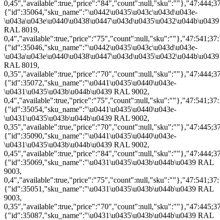
0,45","available":true,"price":"84","count":null,"sku":""},"47:444;37
{"id":35064,"sku_name":"\u0442\u0435\u043c\u043d\u043e-
\u043a\u043e\u0440\u0438\u0447\u043d\u0435\u0432\u044b\u0439
RAL 8019,
0,4","available":true,"price":"75","count":null,"sku":""},"47:541;37:
{"id":35046,"sku_name":"\u0442\u0435\u043c\u043d\u043e-
\u043a\u043e\u0440\u0438\u0447\u043d\u0435\u0432\u044b\u0439
RAL 8019,
0,35","available":true,"price":"70","count":null,"sku":""},"47:444;37
{"id":35072,"sku_name":"\u0441\u0435\u0440\u043e-
\u0431\u0435\u043b\u044b\u0439 RAL 9002,
0,4","available":true,"price":"75","count":null,"sku":""},"47:541;37:
{"id":35054,"sku_name":"\u0441\u0435\u0440\u043e-
\u0431\u0435\u043b\u044b\u0439 RAL 9002,
0,35","available":true,"price":"70","count":null,"sku":""},"47:445;37
{"id":35090,"sku_name":"\u0441\u0435\u0440\u043e-
\u0431\u0435\u043b\u044b\u0439 RAL 9002,
0,45","available":true,"price":"84","count":null,"sku":""},"47:444;37
{"id":35069,"sku_name":"\u0431\u0435\u043b\u044b\u0439 RAL
9003,
0,4","available":true,"price":"75","count":null,"sku":""},"47:541;37:
{"id":35051,"sku_name":"\u0431\u0435\u043b\u044b\u0439 RAL
9003,
0,35","available":true,"price":"70","count":null,"sku":""},"47:445;37
{"id":35087,"sku_name":"\u0431\u0435\u043b\u044b\u0439 RAL