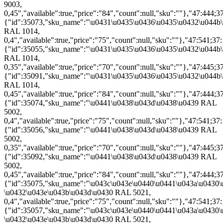
9003,
0,45","available":true,"price":"84","count":null,"sku":""},"47:444;37
{"id":35073,"sku_name":"\u0431\u0435\u0436\u0435\u0432\u044b
RAL 1014,
0,4","available":true,"price":"75","count":null,"sku":""},"47:541;37:
{"id":35055,"sku_name":"\u0431\u0435\u0436\u0435\u0432\u044b
RAL 1014,
0,35","available":true,"price":"70","count":null,"sku":""},"47:445;37
{"id":35091,"sku_name":"\u0431\u0435\u0436\u0435\u0432\u044b
RAL 1014,
0,45","available":true,"price":"84","count":null,"sku":""},"47:444;3
{"id":35074,"sku_name":"\u0441\u0438\u043d\u0438\u0439 RAL
5002,
0,4","available":true,"price":"75","count":null,"sku":""},"47:541;37:
{"id":35056,"sku_name":"\u0441\u0438\u043d\u0438\u0439 RAL
5002,
0,35","available":true,"price":"70","count":null,"sku":""},"47:445;3
{"id":35092,"sku_name":"\u0441\u0438\u043d\u0438\u0439 RAL
5002,
0,45","available":true,"price":"84","count":null,"sku":""},"47:444;3
{"id":35075,"sku_name":"\u043c\u043e\u0440\u0441\u043a\u0430\
\u0432\u043e\u043b\u043d\u0430 RAL 5021,
0,4","available":true,"price":"75","count":null,"sku":""},"47:541;37:
{"id":35057,"sku_name":"\u043c\u043e\u0440\u0441\u043a\u0430\
\u0432\u043e\u043b\u043d\u0430 RAL 5021,