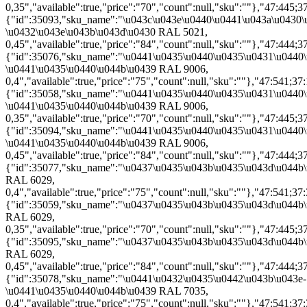
0,35","available":true,"price":"70","count":null,"sku":""},"47:445;3
{"id":35093,"sku_name":"\u043c\u043e\u0440\u0441\u043a\u0430\
\u0432\u043e\u043b\u043d\u0430 RAL 5021,
0,45","available":true,"price":"84","count":null,"sku":""},"47:444;3
{"id":35076,"sku_name":"\u0441\u0435\u0440\u0435\u0431\u0440
\u0441\u0435\u0440\u044b\u0439 RAL 9006,
0,4","available":true,"price":"75","count":null,"sku":""},"47:541;37:
{"id":35058,"sku_name":"\u0441\u0435\u0440\u0435\u0431\u0440
\u0441\u0435\u0440\u044b\u0439 RAL 9006,
0,35","available":true,"price":"70","count":null,"sku":""},"47:445;3
{"id":35094,"sku_name":"\u0441\u0435\u0440\u0435\u0431\u0440
\u0441\u0435\u0440\u044b\u0439 RAL 9006,
0,45","available":true,"price":"84","count":null,"sku":""},"47:444;3
{"id":35077,"sku_name":"\u0437\u0435\u043b\u0435\u043d\u044b
RAL 6029,
0,4","available":true,"price":"75","count":null,"sku":""},"47:541;37:
{"id":35059,"sku_name":"\u0437\u0435\u043b\u0435\u043d\u044b
RAL 6029,
0,35","available":true,"price":"70","count":null,"sku":""},"47:445;3
{"id":35095,"sku_name":"\u0437\u0435\u043b\u0435\u043d\u044b
RAL 6029,
0,45","available":true,"price":"84","count":null,"sku":""},"47:444;3
{"id":35078,"sku_name":"\u0441\u0432\u0435\u0442\u043b\u043e-
\u0441\u0435\u0440\u044b\u0439 RAL 7035,
0,4","available":true,"price":"75","count":null,"sku":""},"47:541;37: