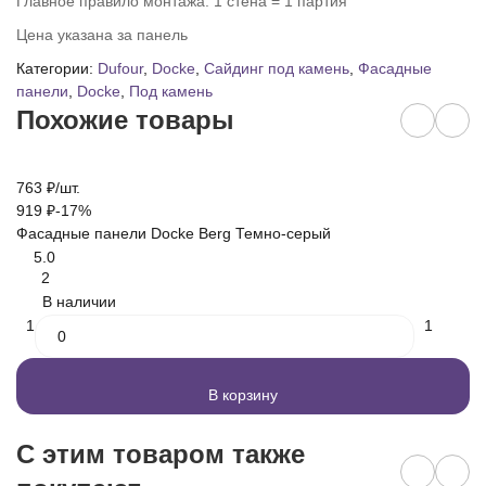
Главное правило монтажа: 1 стена = 1 партия
Цена указана за панель
Категории:
Dufour
,
Docke
,
Сайдинг под камень
,
Фасадные
панели
,
Docke
,
Под камень
Похожие товары
763
₽
/
шт.
Н
919
₽
-17%
6
Фасадные панели Docke Berg Темно-серый
7
Фа
5.0
2
В наличии
1
1
В корзину
C этим товаром также