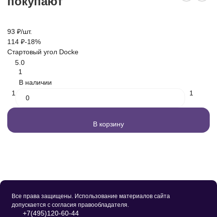
покупают
93
₽
/
шт.
4
114
₽
-18%
4
Стартовый угол Docke
Б
5.0
1
В наличии
1
1
В корзину
Все права защищены. Использование материалов сайта
допускается с согласия правообладателя.
+7(495)120-60-44