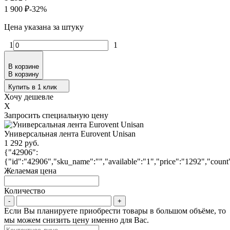
1 900
₽
-32%
Цена указана за штуку
1
1
В корзине
В корзину
Купить в 1 клик
Хочу дешевле
X
Запросить специальную цену
Универсальная лента Eurovent Unisan
1 292 руб.
{"42906":
{"id":"42906","sku_name":"","available":"1","price":"1292","count"
Желаемая цена
Количество
Если Вы планируете приобрести товары в большом объёме, то
мы можем снизить цену именно для Вас.