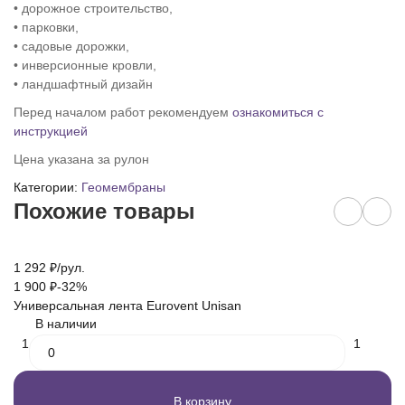
• дорожное строительство,
• парковки,
• садовые дорожки,
• инверсионные кровли,
• ландшафтный дизайн
Перед началом работ рекомендуем
ознакомиться с
инструкцией
Цена указана за рулон
Категории:
Геомембраны
Похожие товары
1 292
₽
/
рул.
2 
1 900
₽
-32%
Г
Универсальная лента Eurovent Unisan
В наличии
1
1
В корзину