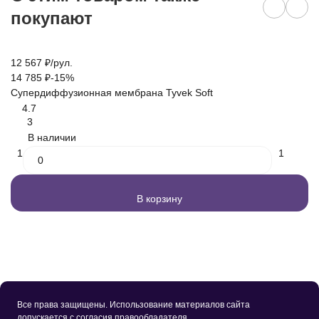
покупают
12 567
₽
/
рул.
2 
14 785
₽
-15%
3 
Супердиффузионная мембрана Tyvek Soft
Ве
4.7
3
В наличии
1
1
В корзину
Все права защищены. Использование материалов сайта
допускается с согласия правообладателя.