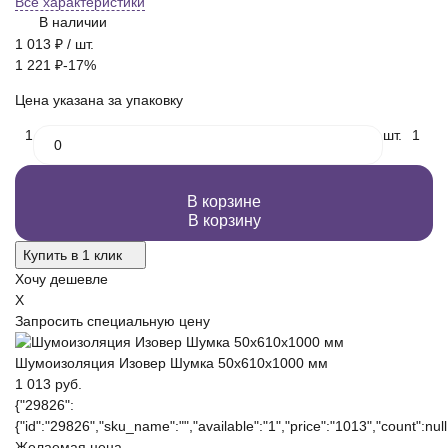
Все характеристики
В наличии
1 013
₽
/ шт.
1 221
₽
-17%
Цена указана за упаковку
1
шт.
1
В корзине
В корзину
Купить в 1 клик
Хочу дешевле
X
Запросить специальную цену
Шумоизоляция Изовер Шумка 50х610х1000 мм
1 013 руб.
{"29826":
{"id":"29826","sku_name":"","available":"1","price":"1013","count":null,
Желаемая цена