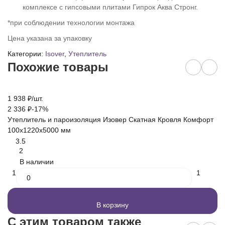
комплексе с гипсовыми плитами Гипрок Аква Стронг.
*при соблюдении технологии монтажа
Цена указана за упаковку
Категории:
Isover
,
Утеплитель
Похожие товары
1 938
₽
/
шт.
2 
2 336
₽
-17%
2 
Утеплитель и пароизоляция Изовер Скатная Кровля Комфорт
Ут
100х1220х5000 мм
1
3.5
2
В наличии
1
1
В корзину
C этим товаром также