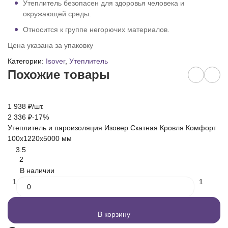
Утеплитель безопасен для здоровья человека и
окружающей среды.
Относится к группе негорючих материалов.
Цена указана за упаковку
Категории:
Isover
,
Утеплитель
Похожие товары
1 938
₽
/
шт.
2 
2 336
₽
-17%
2 
Утеплитель и пароизоляция Изовер Скатная Кровля Комфорт
Ут
100х1220х5000 мм
1
3.5
2
В наличии
1
1
В корзину