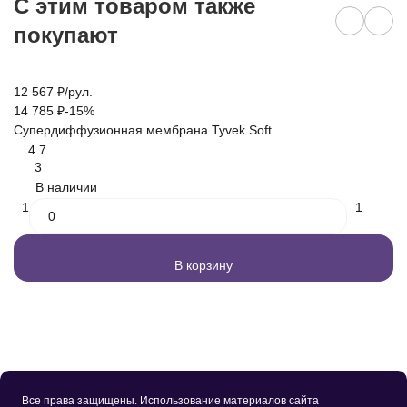
C этим товаром также
покупают
12 567
₽
/
рул.
2 
14 785
₽
-15%
3 
Супердиффузионная мембрана Tyvek Soft
Ве
4.7
3
В наличии
1
1
В корзину
Все права защищены. Использование материалов сайта