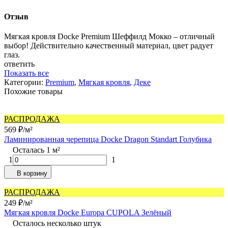
Отзыв
Мягкая кровля Docke Premium Шеффилд Мокко – отличный
выбор! Действительно качественный материал, цвет радует
глаз.
ответить
Показать все
Категории:
Premium
,
Мягкая кровля
,
Деке
Похожие товары
РАСПРОДАЖА
569
₽
/
м²
Ламинированная черепица Docke Dragon Standart Голубика
Осталась 1 м²
1
1
В корзину
РАСПРОДАЖА
249
₽
/
м²
Мягкая кровля Docke Europa СUPOLA Зелёный
Осталось несколько штук