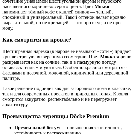
сочетание узнаваемой шестиугольной формы и глубокого,
насыщенного коричнево-серого цвета. Цвет
Мокко
напоминает тёмный кофе с каплей сливок — тёплый,
спокойный и универсальный. Такой оттенок делает кровлю
выразительной, но не кричащей — это про вкус, а не про
моду.
Как смотрится на кровле?
Шестигранная нарезка (в народе её называют «соты») придаёт
крыше строгую, выверенную геометрию. Цвет
Мокко
хорошо
раскрывается как на солнце, так и в пасмурную погоду,
оставаясь тёплым и уютным. Особенно красиво смотрится с
фасадами в песочной, молочной, кирпичной или деревянной
палитре.
Такое решение подойдёт как для загородного дома в классике,
так и для современных проектов в природных тонах. Кровля
смотрится аккуратно, респектабельно и не перегружает
архитектуру.
Преимущества черепицы Döcke Premium
Премиальный битум
— повышенная эластичность,
устойчивость к растрескиванию