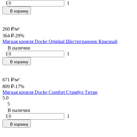
1
1
В корзину
260
₽
/
м²
364
₽
-29%
Мягкая кровля Docke Original Шестигранник Красный
В наличии
1
1
В корзину
671
₽
/
м²
809
₽
-17%
Мягкая кровля Docke Сomfort Стамбул Титан
5.0
5
В наличии
1
1
В корзину